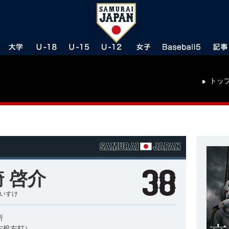
トッ
 啓介
けいすけ
所
右投右打）