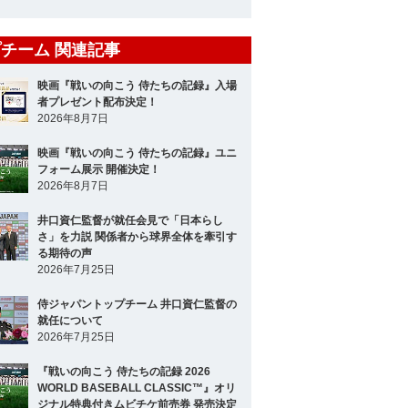
チーム 関連記事
映画『戦いの向こう 侍たちの記録』入場
者プレゼント配布決定！
2026年8月7日
映画『戦いの向こう 侍たちの記録』ユニ
フォーム展示 開催決定！
2026年8月7日
井口資仁監督が就任会見で「日本らし
さ」を力説 関係者から球界全体を牽引す
る期待の声
2026年7月25日
侍ジャパントップチーム 井口資仁監督の
就任について
2026年7月25日
『戦いの向こう 侍たちの記録 2026
WORLD BASEBALL CLASSIC™』オリ
ジナル特典付きムビチケ前売券 発売決定