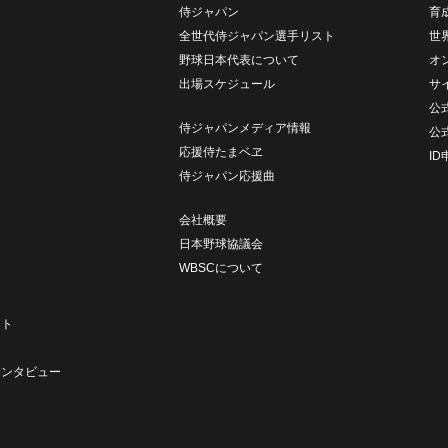
侍ジャパン
育
ム
全世代侍ジャパン選手リスト
世
野球日本代表について
オ
出場スケジュール
サ
公式
侍ジャパンメディア情報
公
応援侍たまベヱ
I
侍ジャパン応援曲
会社概要
日本野球協議会
WBSCについて
ト
ート
ト
インタビュー