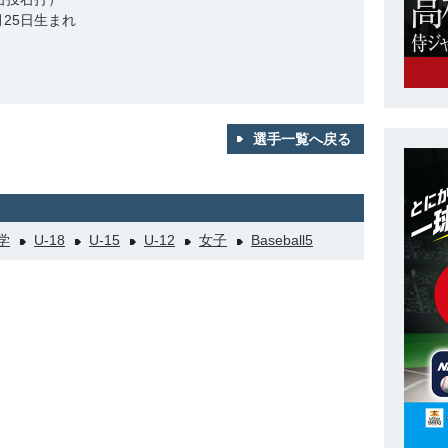
7月25日生まれ
選手一覧へ戻る
学
U-18
U-15
U-12
女子
Baseball5