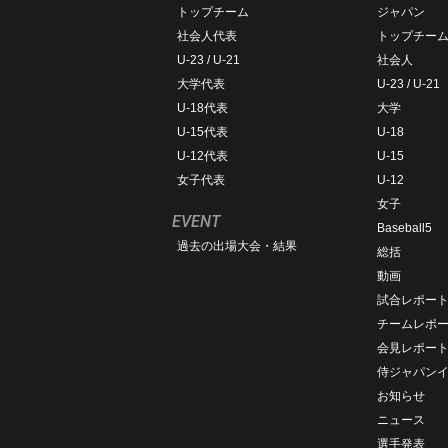
トップチーム
ジャパン
社会人代表
トップチー
U-23 / U-21
社会人
大学代表
U-23 / U-21
U-18代表
大学
U-15代表
U-18
U-12代表
U-15
女子代表
U-12
女子
EVENT
Baseball5
過去の出場大会・結果
総括
動画
試合レポー
チームレポ
会見レポー
侍ジャパン
お知らせ
ニュース
選手発表