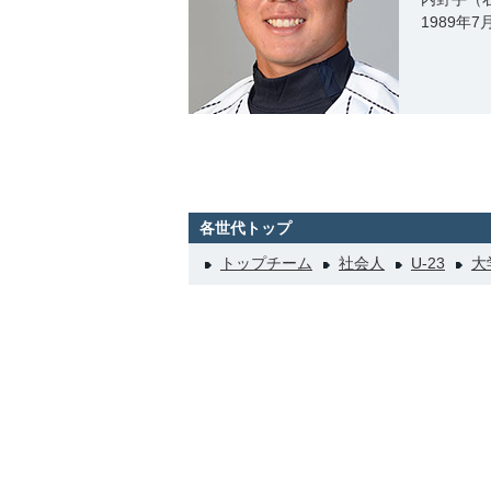
1989年
各世代トップ
トップチーム
社会人
U-23
大