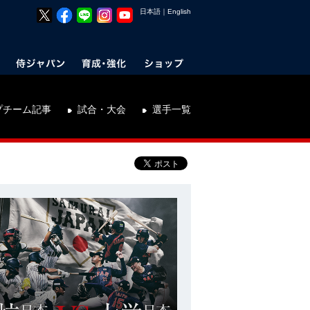
日本語
｜
English
プチーム記事
試合・大会
選手一覧