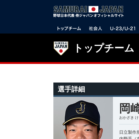
トップチーム
選手詳細
岡崎
おかざき 
日立製作
内野手（