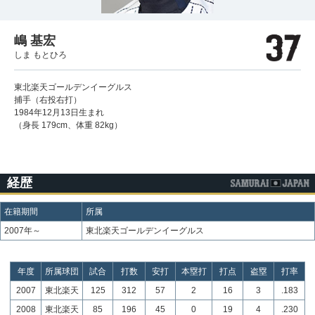
嶋 基宏
しま もとひろ
東北楽天ゴールデンイーグルス
捕手（右投右打）
1984年12月13日生まれ
（身長 179cm、体重 82kg）
経歴
在籍期間
所属
2007年～
東北楽天ゴールデンイーグルス
年度
所属球団
試合
打数
安打
本塁打
打点
盗塁
打率
2007
東北楽天
125
312
57
2
16
3
.183
2008
東北楽天
85
196
45
0
19
4
.230