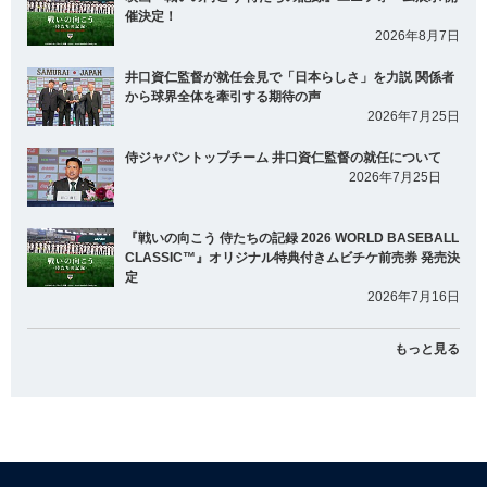
催決定！
2026年8月7日
井口資仁監督が就任会見で「日本らしさ」を力説 関係者
から球界全体を牽引する期待の声
2026年7月25日
侍ジャパントップチーム 井口資仁監督の就任について
2026年7月25日
『戦いの向こう 侍たちの記録 2026 WORLD BASEBALL
CLASSIC™』オリジナル特典付きムビチケ前売券 発売決
定
2026年7月16日
もっと見る