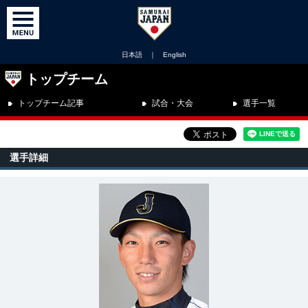
日本語
｜
English
トップチーム
トップチーム記事
試合・大会
選手一覧
選手詳細