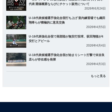
代表 開催概要ならびにチケット販売について
2026年6月24日
U-18代表候補選手強化合宿打ち上げ 室内練習場でも織田
翔希らが積極的に意見交換
2026年4月5日
U-18代表強化合宿で高部陸が無安打投球、荻田翔惺が4
安打とアピール
2026年4月4日
U-18代表候補選手強化合宿が始まりシート打撃で末吉良
丞らが存在感を発揮
2026年4月3日
もっと見る