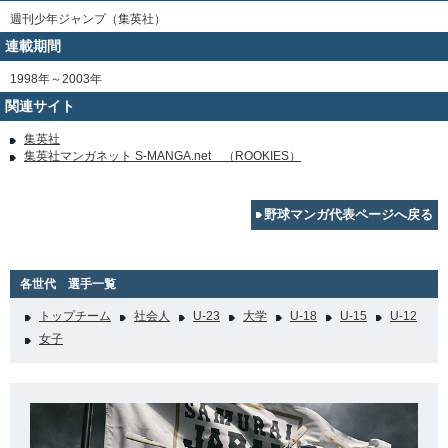
週刊少年ジャンプ（集英社）
連載期間
1998年～2003年
関連サイト
集英社
集英社マンガネット S-MANGA.net （ROOKIES）
野球マンガ代表ページへ戻る
各世代 選手一覧
トップチーム
社会人
U-23
大学
U-18
U-15
U-12
女子