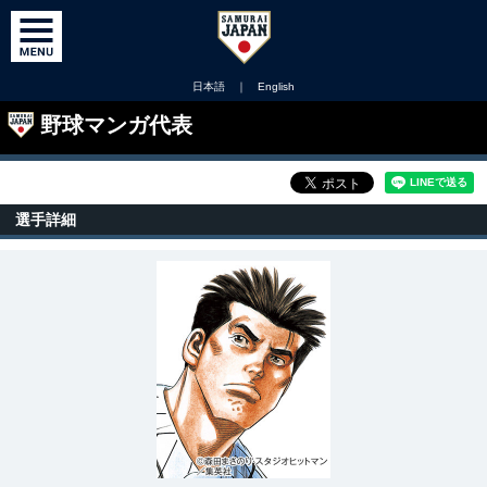
日本語
｜
English
野球マンガ代表
選手詳細