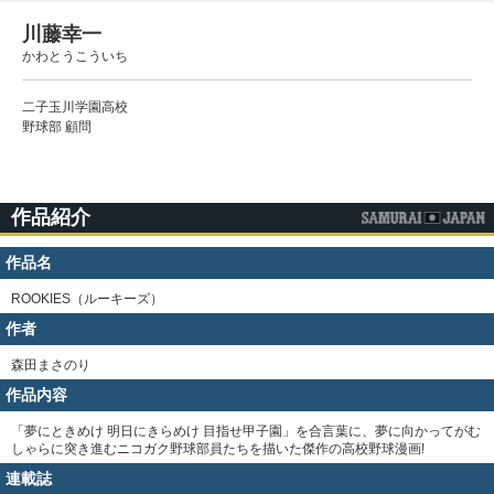
川藤幸一
かわとうこういち
二子玉川学園高校
野球部 顧問
作品紹介
作品名
ROOKIES（ルーキーズ）
作者
森田まさのり
作品内容
「夢にときめけ 明日にきらめけ 目指せ甲子園」を合言葉に、夢に向かってがむ
しゃらに突き進むニコガク野球部員たちを描いた傑作の高校野球漫画!
連載誌