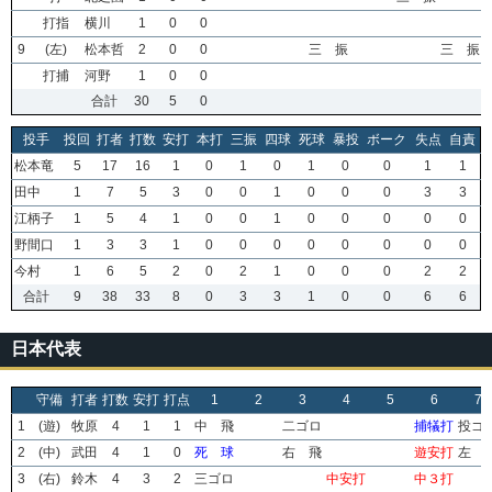
打指
横川
1
0
0
9
(左)
松本哲
2
0
0
三 振
三 振
打捕
河野
1
0
0
合計
30
5
0
投手
投回
打者
打数
安打
本打
三振
四球
死球
暴投
ボーク
失点
自責
松本竜
5
17
16
1
0
1
0
1
0
0
1
1
田中
1
7
5
3
0
0
1
0
0
0
3
3
江柄子
1
5
4
1
0
0
1
0
0
0
0
0
野間口
1
3
3
1
0
0
0
0
0
0
0
0
今村
1
6
5
2
0
2
1
0
0
0
2
2
合計
9
38
33
8
0
3
3
1
0
0
6
6
日本代表
守備
打者
打数
安打
打点
1
2
3
4
5
6
7
1
(遊)
牧原
4
1
1
中 飛
二ゴロ
捕犠打
投ゴ
2
(中)
武田
4
1
0
死 球
右 飛
遊安打
左 
3
(右)
鈴木
4
3
2
三ゴロ
中安打
中３打