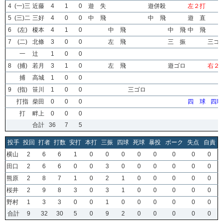
4
(一)三
近藤
4
1
0
遊 失
遊併殺
左２打
5
(三)二
三好
4
0
0
中 飛
中 飛
遊 直
6
(左)
榎本
4
1
0
中 飛
中 飛
中 飛
7
(二)
北條
3
0
0
左 飛
三 振
三ゴ
一
辻
1
0
0
8
(捕)
若月
3
1
0
左 飛
遊ゴロ
右２
捕
高城
1
0
0
9
(指)
笹川
1
0
0
三ゴロ
打指
柴田
0
0
0
四 球
四球
打
畔上
0
0
0
合計
36
7
5
投手
投回
打者
打数
安打
本打
三振
四球
死球
暴投
ボーク
失点
自責
横山
2
6
6
1
0
0
0
0
0
0
0
0
田口
2
6
6
0
0
3
0
0
0
0
0
0
熊原
2
8
7
1
0
2
1
0
0
0
0
0
桜井
2
9
8
3
0
3
1
0
0
0
0
0
野村
1
3
3
0
0
1
0
0
0
0
0
0
合計
9
32
30
5
0
9
2
0
0
0
0
0