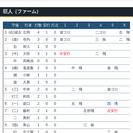
巨人（ファーム）
守備
打者
打数
安打
打点
1
2
3
4
5
6
1
(右)遊左
立岡
4
1
0
遊ゴロ
二ゴロ
左 飛
2
(遊)
寺内
3
0
0
遊ゴロ
三 振
二 飛
右
長江
1
0
0
3
(中)
大田
3
1
0
中安打
二 飛
中
高橋洸
0
0
0
4
(捕)
鬼屋敷
2
0
0
中 飛
遊 飛
捕
小林
1
1
0
遊
大累
1
0
0
5
(三)
中井
2
0
0
二 飛
遊ゴロ
打三
和田
2
1
0
6
(一)
坂口
2
0
0
右 飛
四 球
7
(二)
藤村
2
1
0
左邪飛
左安打
二
奥村
1
0
0
8
(指)
青山
1
0
0
三 振
打
北之園
1
0
0
三 振