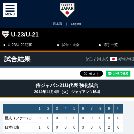
日本語
｜
English
U-23/U-21
U-23/U-21記事
試合・大会
選手一覧
試合結果
侍ジャパン21U代表 強化試合
2014年11月4日（火） ジャイアンツ球場
1
2
3
4
5
6
7
8
9
計
巨人（ファーム）
0
0
0
0
0
0
0
0
0
0
日本代表
1
0
0
0
0
3
0
0
2
6