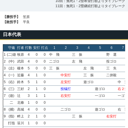
10回：無死1・2塁希望打順よりタイブレーク
11回：無死1・2塁継続打順よりタイブレーク
【勝投手】
笠原
【敗投手】
平良
日本代表
守備
打者
打数
安打
打点
1
2
3
4
5
6
7
1
(二)遊
牧原
4
0
0
中 飛
三 振
野 選
2
(中)
武田
4
0
0
二ゴロ
左 飛
投ゴロ
3
(左)
榎本
5
0
0
三 振
左 飛
三 失
4
(一)
近藤
4
1
0
中安打
三 振
二併殺
5
(右)
鈴木
5
1
0
左安打
遊ゴロ
中 飛
6
(三)
三好
2
1
0
投犠打
遊ゴロ
右２打
7
(遊)
辻
3
1
1
右安打
一ゴロ
一ゴロ
二
北條
1
0
0
8
(捕)
高城
4
0
0
二ゴロ
遊ゴロ
右 飛
9
(指)
畔上
2
1
0
三 振
右安打
打指
笹川
1
0
0