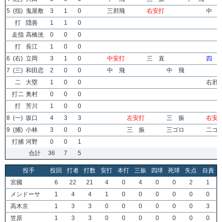
5
(指)
鬼屋敷
3
1
0
三邪飛
右安打
中 
打
隠善
1
1
0
走指
高橋洸
0
0
0
打
長江
1
0
0
6
(右)
立岡
3
1
0
中安打
三 直
四 
7
(三)
和田恋
2
0
0
中 飛
中 飛
二
大塁
1
0
0
右邪
打二
奥村
0
0
0
打
芳川
1
0
0
8
(一)
坂口
4
3
3
左安打
三 振
右安
9
(捕)
小林
3
0
0
三 振
三ゴロ
二ゴ
打捕
河野
0
0
1
合計
36
7
5
投手
投回
打者
打数
安打
本打
三振
四球
死球
失点
自責
宮國
6
22
21
4
0
4
0
0
2
1
メンドーサ
1
4
4
1
0
0
0
0
0
0
高木京
1
3
3
0
0
0
0
0
0
3
笠原
1
3
3
0
0
0
0
0
0
0