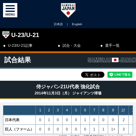
日本語
｜
English
U-23/U-21
U-23/U-21記事
試合・大会
選手一覧
試合結果
侍ジャパン21U代表 強化試合
2014年11月3日（月） ジャイアンツ球場
1
2
3
4
5
6
7
8
9
計
10
日本代表
0
1
0
0
0
1
0
0
0
2
0
巨人（ファーム）
0
0
0
0
0
0
1
1
1×
3
0