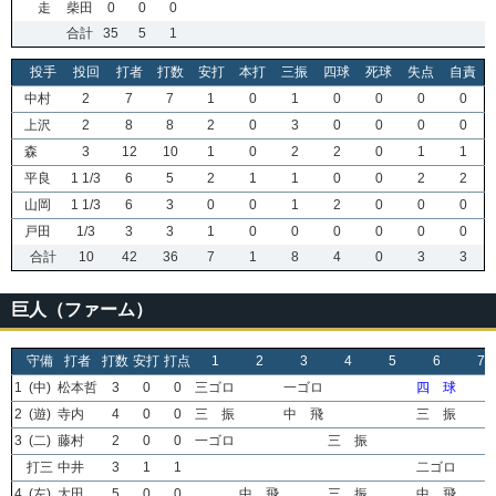
走
柴田
0
0
0
合計
35
5
1
投手
投回
打者
打数
安打
本打
三振
四球
死球
失点
自責
中村
2
7
7
1
0
1
0
0
0
0
上沢
2
8
8
2
0
3
0
0
0
0
森
3
12
10
1
0
2
2
0
1
1
平良
1 1/3
6
5
2
1
1
0
0
2
2
山岡
1 1/3
6
3
0
0
1
2
0
0
0
戸田
1/3
3
3
1
0
0
0
0
0
0
合計
10
42
36
7
1
8
4
0
3
3
巨人（ファーム）
守備
打者
打数
安打
打点
1
2
3
4
5
6
7
1
(中)
松本哲
3
0
0
三ゴロ
一ゴロ
四 球
2
(遊)
寺内
4
0
0
三 振
中 飛
三 振
3
(二)
藤村
2
0
0
一ゴロ
三 振
打三
中井
3
1
1
二ゴロ
4
(左)
大田
5
0
0
中 飛
三 振
中 飛