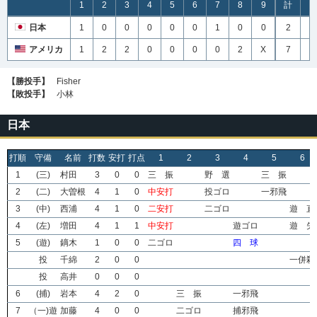
1
2
3
4
5
6
7
8
9
計
H
日本
1
0
0
0
0
0
1
0
0
2
6
アメリカ
1
2
2
0
0
0
0
2
X
7
6
【勝投手】
Fisher
【敗投手】
小林
日本
打順
守備
名前
打数
安打
打点
1
2
3
4
5
6
1
(三)
村田
3
0
0
三 振
野 選
三 振
2
(二)
大曽根
4
1
0
中安打
投ゴロ
一邪飛
3
(中)
西浦
4
1
0
二安打
二ゴロ
遊 直
4
(左)
増田
4
1
1
中安打
遊ゴロ
遊 失
5
(遊)
鏑木
1
0
0
二ゴロ
四 球
投
千綿
2
0
0
一併殺
投
高井
0
0
0
6
(捕)
岩本
4
2
0
三 振
一邪飛
7
（一)遊
加藤
4
0
0
二ゴロ
捕邪飛