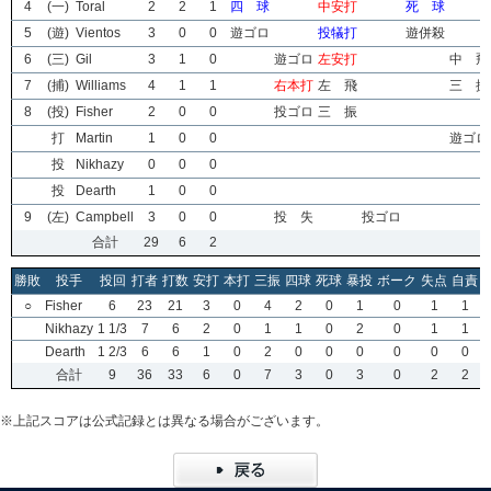
4
(一)
Toral
2
2
1
四 球
中安打
死 球
5
(遊)
Vientos
3
0
0
遊ゴロ
投犠打
遊併殺
6
(三)
Gil
3
1
0
遊ゴロ
左安打
中 飛
7
(捕)
Williams
4
1
1
右本打
左 飛
三 振
8
(投)
Fisher
2
0
0
投ゴロ
三 振
打
Martin
1
0
0
遊ゴロ
投
Nikhazy
0
0
0
投
Dearth
1
0
0
9
(左)
Campbell
3
0
0
投 失
投ゴロ
合計
29
6
2
勝敗
投手
投回
打者
打数
安打
本打
三振
四球
死球
暴投
ボーク
失点
自責
○
Fisher
6
23
21
3
0
4
2
0
1
0
1
1
Nikhazy
1 1/3
7
6
2
0
1
1
0
2
0
1
1
Dearth
1 2/3
6
6
1
0
2
0
0
0
0
0
0
合計
9
36
33
6
0
7
3
0
3
0
2
2
※上記スコアは公式記録とは異なる場合がございます。