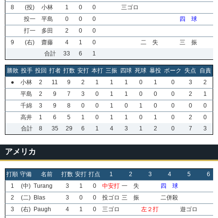
8
(投)
小林
1
0
0
三ゴロ
投一
平島
0
0
0
四 球
打一
多田
2
0
0
9
(右)
齋藤
4
1
0
二 失
三 振
合計
33
6
1
勝敗
投手
投回
打者
打数
安打
本打
三振
四球
死球
暴投
ボーク
失点
自責
●
小林
2
11
9
2
1
1
1
0
1
0
3
2
平島
2
9
7
3
0
1
1
0
0
0
2
1
千綿
3
9
8
0
0
1
0
1
0
0
0
0
高井
1
6
5
1
0
1
1
0
1
0
2
0
合計
8
35
29
6
1
4
3
1
2
0
7
3
アメリカ
打順
守備
名前
打数
安打
打点
1
2
3
4
5
6
1
(中)
Turang
3
1
0
中安打
一 失
四 球
2
(二)
Blas
3
0
0
投ゴロ
三 振
二併殺
3
(右)
Paugh
4
1
0
三ゴロ
左２打
遊ゴロ