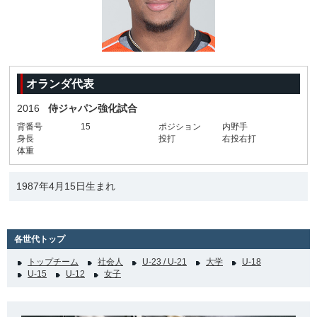
オランダ代表
2016
侍ジャパン強化試合
背番号
15
ポジション
内野手
身長
投打
右投右打
体重
1987年4月15日生まれ
各世代トップ
トップチーム
社会人
U-23 / U-21
大学
U-18
U-15
U-12
女子