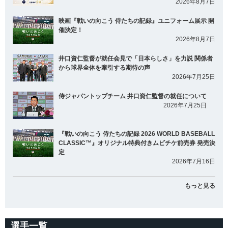
2026年8月7日
映画『戦いの向こう 侍たちの記録』ユニフォーム展示 開
催決定！
2026年8月7日
井口資仁監督が就任会見で「日本らしさ」を力説 関係者
から球界全体を牽引する期待の声
2026年7月25日
侍ジャパントップチーム 井口資仁監督の就任について
2026年7月25日
『戦いの向こう 侍たちの記録 2026 WORLD BASEBALL
CLASSIC™』オリジナル特典付きムビチケ前売券 発売決
定
2026年7月16日
もっと見る
選手一覧