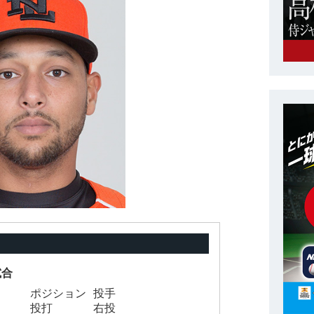
試合
ポジション
投手
投打
右投