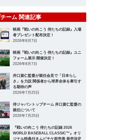
チーム 関連記事
映画『戦いの向こう 侍たちの記録』入場
者プレゼント配布決定！
2026年8月7日
映画『戦いの向こう 侍たちの記録』ユニ
フォーム展示 開催決定！
2026年8月7日
井口資仁監督が就任会見で「日本らし
さ」を力説 関係者から球界全体を牽引す
る期待の声
2026年7月25日
侍ジャパントップチーム 井口資仁監督の
就任について
2026年7月25日
『戦いの向こう 侍たちの記録 2026
WORLD BASEBALL CLASSIC™』オリ
ジナル特典付きムビチケ前売券 発売決定