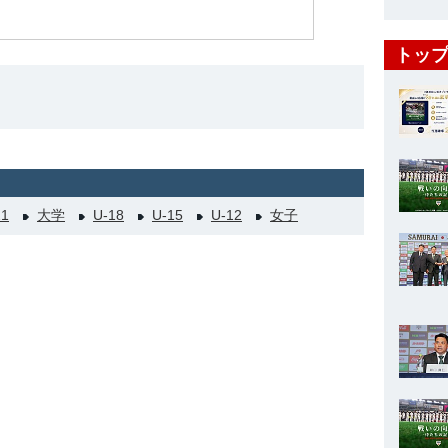
トップ
21
大学
U-18
U-15
U-12
女子