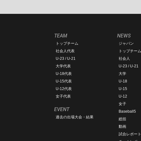
TEAM
NEWS
トップチーム
ジャパン
社会人代表
トップチー
U-23 / U-21
社会人
大学代表
U-23 / U-21
U-18代表
大学
U-15代表
U-18
U-12代表
U-15
女子代表
U-12
女子
EVENT
Baseball5
過去の出場大会・結果
総括
動画
試合レポー