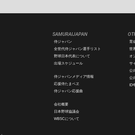
SAMURAIJAPAN
OT
侍ジャパン
育
ム
全世代侍ジャパン選手リスト
世
野球日本代表について
オ
出場スケジュール
サ
公式
侍ジャパンメディア情報
公
応援侍たまベヱ
I
侍ジャパン応援曲
会社概要
日本野球協議会
WBSCについて
ト