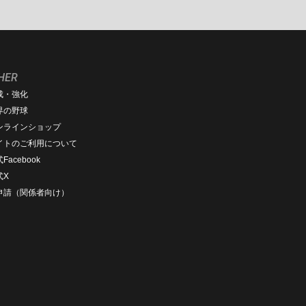
HER
成・強化
界の野球
ンラインショップ
イトのご利用について
Facebook
式X
D申請（関係者向け）