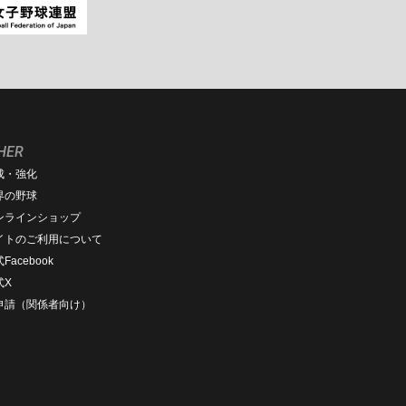
HER
成・強化
界の野球
ンラインショップ
イトのご利用について
Facebook
式X
D申請（関係者向け）