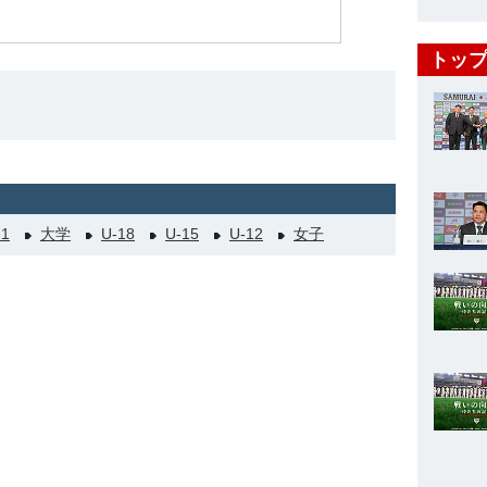
トップ
21
大学
U-18
U-15
U-12
女子