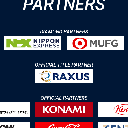
PARTNERS
DIAMOND PARTNERS
OFFICIAL TITLE PARTNER
OFFICIAL PARTNERS