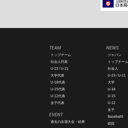
TEAM
NEWS
トップチーム
ジャパン
社会人代表
トップチー
U-23 / U-21
社会人
大学代表
U-23 / U-21
U-18代表
大学
U-15代表
U-18
U-12代表
U-15
女子代表
U-12
女子
EVENT
Baseball5
過去の出場大会・結果
総括