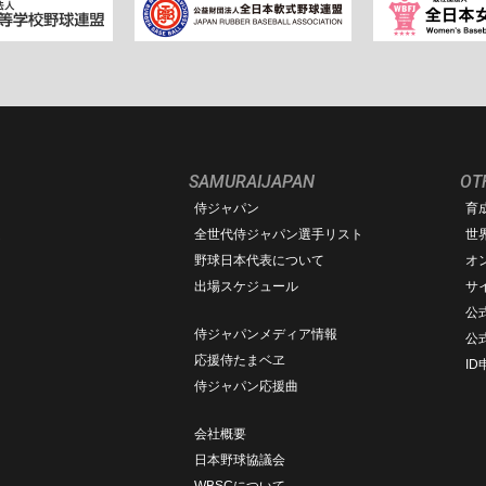
SAMURAIJAPAN
OT
侍ジャパン
育
ム
全世代侍ジャパン選手リスト
世
野球日本代表について
オ
出場スケジュール
サ
公式
侍ジャパンメディア情報
公
応援侍たまベヱ
I
侍ジャパン応援曲
会社概要
日本野球協議会