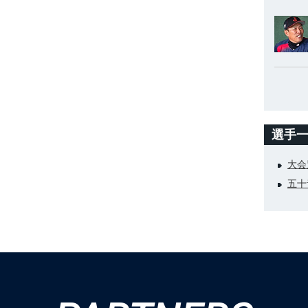
選手
大会
五十