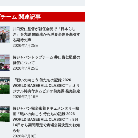
チーム 関連記事
井口資仁監督が就任会見で「日本らし
さ」を力説 関係者から球界全体を牽引す
る期待の声
2026年7月25日
侍ジャパントップチーム 井口資仁監督の
就任について
2026年7月25日
『戦いの向こう 侍たちの記録 2026
WORLD BASEBALL CLASSIC™』オリ
ジナル特典付きムビチケ前売券 発売決定
2026年7月16日
侍ジャパン完全密着ドキュメンタリー映
画「戦いの向こう 侍たちの記録 2026
WORLD BASEBALL CLASSIC™」8月
14日から期間限定で劇場公開決定のお知
らせ
2026年7月8日