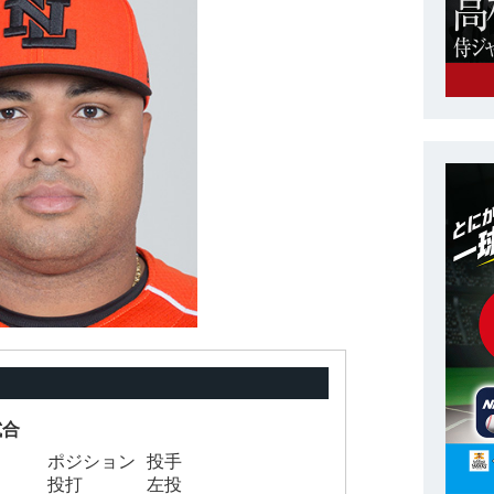
試合
ポジション
投手
投打
左投