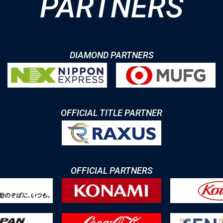
PARTNERS
DIAMOND PARTNERS
OFFICIAL TITLE PARTNER
OFFICIAL PARTNERS