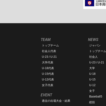
TEAM
NEWS
トップチーム
ジャパン
社会人代表
トップチー
U-23 / U-21
社会人
大学代表
U-23 / U-21
U-18代表
大学
U-15代表
U-18
U-12代表
U-15
女子代表
U-12
女子
EVENT
Baseball5
過去の出場大会・結果
総括