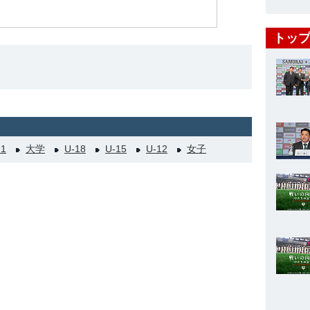
トップ
21
大学
U-18
U-15
U-12
女子