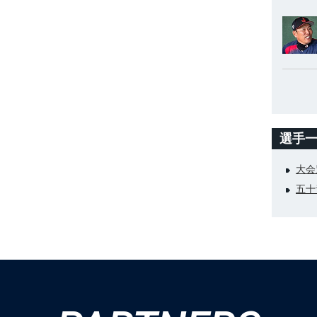
選手
大会
五十