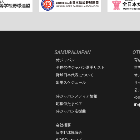
SAMURAIJAPAN
OT
侍ジャパン
育
ム
全世代侍ジャパン選手リスト
世
野球日本代表について
オ
出場スケジュール
サ
公式
侍ジャパンメディア情報
公
応援侍たまベヱ
I
侍ジャパン応援曲
会社概要
日本野球協議会