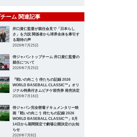
チーム 関連記事
井口資仁監督が就任会見で「日本らし
さ」を力説 関係者から球界全体を牽引す
る期待の声
2026年7月25日
侍ジャパントップチーム 井口資仁監督の
就任について
2026年7月25日
『戦いの向こう 侍たちの記録 2026
WORLD BASEBALL CLASSIC™』オリ
ジナル特典付きムビチケ前売券 発売決定
2026年7月16日
侍ジャパン完全密着ドキュメンタリー映
画「戦いの向こう 侍たちの記録 2026
WORLD BASEBALL CLASSIC™」8月
14日から期間限定で劇場公開決定のお知
らせ
2026年7月8日