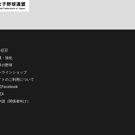
HER
成・強化
界の野球
ンラインショップ
イトのご利用について
Facebook
式X
D申請（関係者向け）