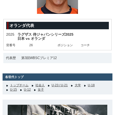
オランダ代表
2025
ラグザス 侍ジャパンシリーズ2025
日本 vs オランダ
背番号
26
ポジション
コーチ
代表歴
第3回WBSCプレミア12
各世代トップ
トップチーム
社会人
U-23 / U-21
大学
U-18
U-15
U-12
女子