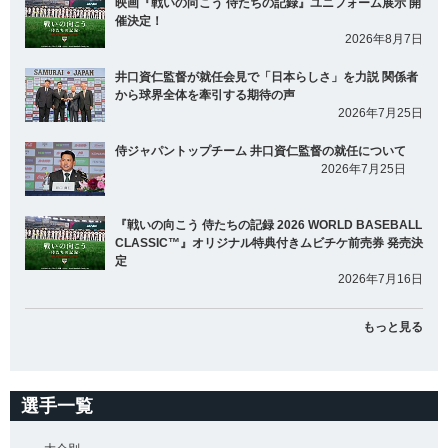
映画『戦いの向こう 侍たちの記録』ユニフォーム展示 開
催決定！
2026年8月7日
井口資仁監督が就任会見で「日本らしさ」を力説 関係者
から球界全体を牽引する期待の声
2026年7月25日
侍ジャパントップチーム 井口資仁監督の就任について
2026年7月25日
『戦いの向こう 侍たちの記録 2026 WORLD BASEBALL
CLASSIC™』オリジナル特典付きムビチケ前売券 発売決
定
2026年7月16日
もっと見る
選手一覧