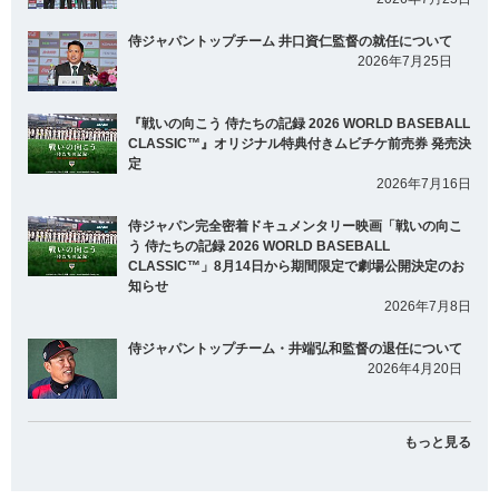
侍ジャパントップチーム 井口資仁監督の就任について
2026年7月25日
『戦いの向こう 侍たちの記録 2026 WORLD BASEBALL
CLASSIC™』オリジナル特典付きムビチケ前売券 発売決
定
2026年7月16日
侍ジャパン完全密着ドキュメンタリー映画「戦いの向こ
う 侍たちの記録 2026 WORLD BASEBALL
CLASSIC™」8月14日から期間限定で劇場公開決定のお
知らせ
2026年7月8日
侍ジャパントップチーム・井端弘和監督の退任について
2026年4月20日
もっと見る