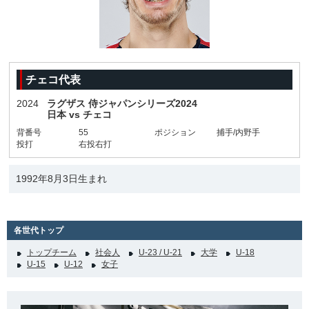
チェコ代表
2024
ラグザス 侍ジャパンシリーズ2024
日本 vs チェコ
背番号
55
ポジション
捕手/内野手
投打
右投右打
1992年8月3日生まれ
各世代トップ
トップチーム
社会人
U-23 / U-21
大学
U-18
U-15
U-12
女子