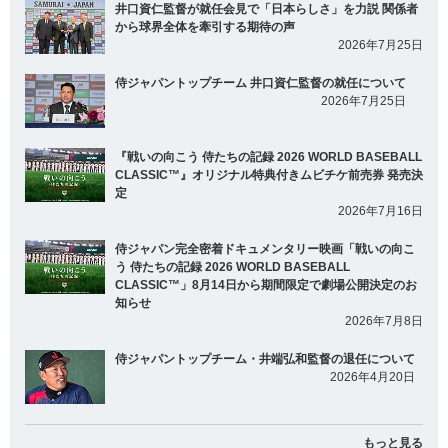
井口資仁監督が就任会見で「日本らしさ」を力説 関係者
から球界全体を牽引する期待の声
2026年7月25日
侍ジャパントップチーム 井口資仁監督の就任について
2026年7月25日
『戦いの向こう 侍たちの記録 2026 WORLD BASEBALL
CLASSIC™』オリジナル特典付きムビチケ前売券 発売決
定
2026年7月16日
侍ジャパン完全密着ドキュメンタリー映画「戦いの向こ
う 侍たちの記録 2026 WORLD BASEBALL
CLASSIC™」8月14日から期間限定で劇場公開決定のお
知らせ
2026年7月8日
侍ジャパントップチーム・井端弘和監督の退任について
2026年4月20日
もっと見る