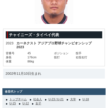
チャイニーズ・タイペイ代表
2023
カーネクスト アジアプロ野球チャンピオンシップ
2023
背番号
45
ポジション
投手
身長
176cm
投打
右投右打
体重
86kg
2002年11月10日生まれ
各世代トップ
トップチーム
社会人
U-23 / U-21
大学
U-18
U-15
U-12
女子