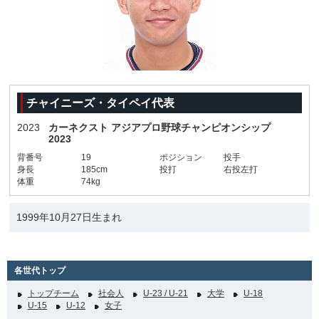
チャイニーズ・タイペイ代表
2023
カーネクスト アジアプロ野球チャンピオンシップ
2023
背番号
19
ポジション
投手
身長
185cm
投打
右投左打
体重
74kg
1999年10月27日生まれ
各世代トップ
トップチーム
社会人
U-23 / U-21
大学
U-18
U-15
U-12
女子