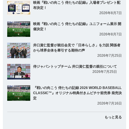
映画『戦いの向こう 侍たちの記録』入場者プレゼント配
布決定！
2026年8月7日
映画『戦いの向こう 侍たちの記録』ユニフォーム展示 開
催決定！
2026年8月7日
井口資仁監督が就任会見で「日本らしさ」を力説 関係者
から球界全体を牽引する期待の声
2026年7月25日
侍ジャパントップチーム 井口資仁監督の就任について
2026年7月25日
『戦いの向こう 侍たちの記録 2026 WORLD BASEBALL
CLASSIC™』オリジナル特典付きムビチケ前売券 発売決
定
2026年7月16日
もっと見る