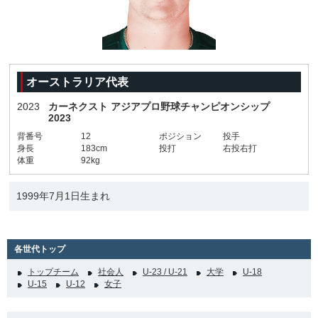
オーストラリア代表
2023
カーネクスト アジアプロ野球チャンピオンシップ
2023
背番号
12
ポジション
投手
身長
183cm
投打
右投右打
体重
92kg
1999年7月1日生まれ
各世代トップ
トップチーム
社会人
U-23 / U-21
大学
U-18
U-15
U-12
女子