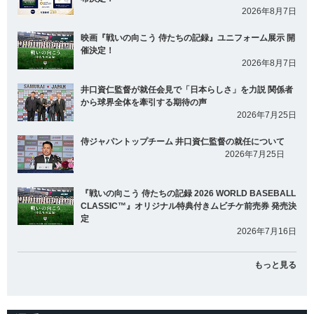
2026年8月7日
映画『戦いの向こう 侍たちの記録』ユニフォーム展示 開
催決定！
2026年8月7日
井口資仁監督が就任会見で「日本らしさ」を力説 関係者
から球界全体を牽引する期待の声
2026年7月25日
侍ジャパントップチーム 井口資仁監督の就任について
2026年7月25日
『戦いの向こう 侍たちの記録 2026 WORLD BASEBALL
CLASSIC™』オリジナル特典付きムビチケ前売券 発売決
定
2026年7月16日
もっと見る