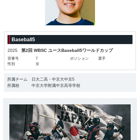
Baseball5
2025
第2回 WBSC ユースBaseball5ワールドカップ
背番号
7
ポジション
選手
性別
女
所属チーム
日大二高・中京大中京5
所属校
中京大学附属中京高等学校