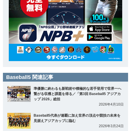
Baseball5 関連記事
準優勝に終わるも新戦術や積極的な若手登用で世界一へ
繋がる収穫と課題を得る／「第3回 Baseball5 アジアカ
ップ 2026」総括
2026年4月10日
Baseball5代表が連覇に加え世界の頂点や競技の未来を
見据えアジアカップに臨む
2026年3月24日