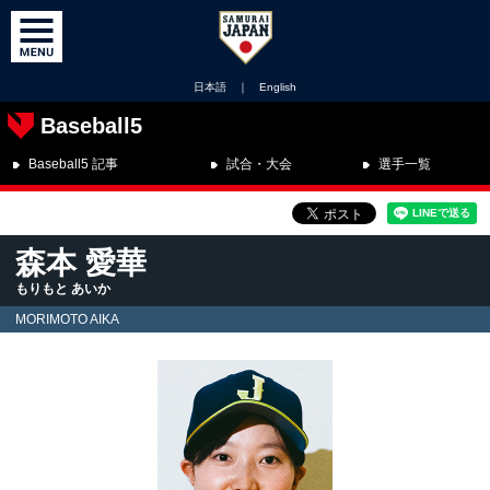
日本語
｜
English
Baseball5
Baseball5 記事
試合・大会
選手一覧
森本 愛華
もりもと あいか
MORIMOTO AIKA