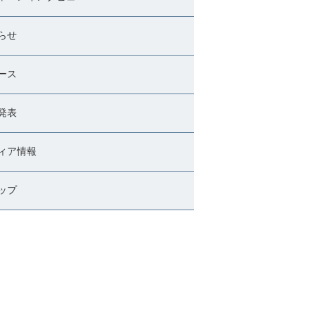
らせ
ース
発表
ィア情報
ップ