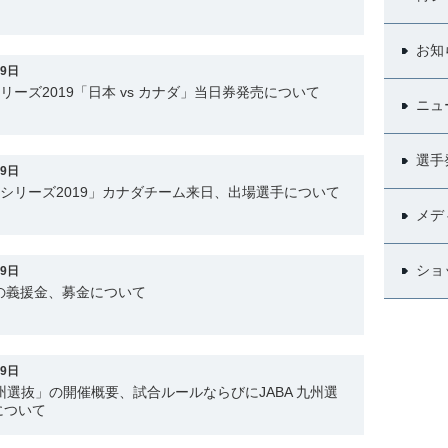
お知
29日
シリーズ2019「日本 vs カナダ」当日券発売について
ニュ
選手
29日
パンシリーズ2019」カナダチーム来日、出場選手について
メデ
ショ
29日
の義援金、募金について
29日
A 九州選抜」の開催概要、試合ルールならびにJABA 九州選
について