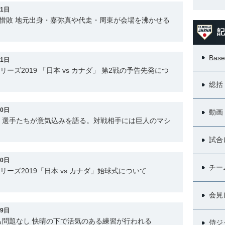
31日
惜敗 地元出身・嘉弥真や代走・周東が会場を沸かせる
記
Base
31日
リーズ2019 「日本 vs カナダ」 第2戦の予告先発につ
総括
30日
動画
、選手たちが意気込みを語る。対戦相手には巨人のマシ
試合
30日
チー
シリーズ2019「日本 vs カナダ」始球式について
会見
29日
も問題なし 快晴の下で活気のある練習が行われる
侍ジ