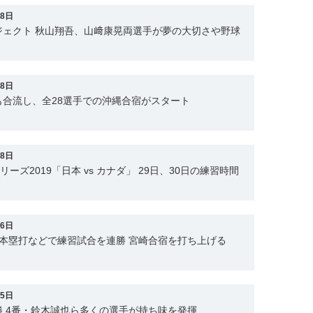
28日
ジェクト 秋山翔吾、山﨑康晃両選手が夢の大切さや野球
28日
合流し、全28選手での沖縄合宿がスタート
28日
リーズ2019「日本 vs カナダ」 29日、30日の練習時間
26日
本塁打などで練習試合を連勝 宮崎合宿を打ち上げる
25日
 4番・鈴木誠也ら多くの選手が持ち味を発揮