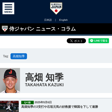
日本語
｜
English
侍ジャパン ニュース・コラム
Tag:
高畑知季
高畑 知季
TAKAHATA KAZUKI
2025年9月6日
高畑知季の3安打や石垣元気の好救援で韓国を下して連勝