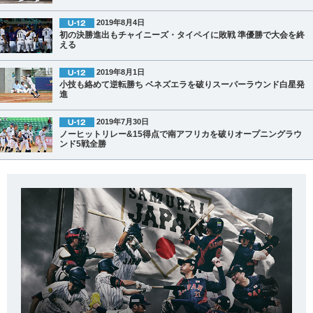
2019年8月4日
初の決勝進出もチャイニーズ・タイペイに敗戦 準優勝で大会を終
える
2019年8月1日
小技も絡めて逆転勝ち ベネズエラを破りスーパーラウンド白星発
進
2019年7月30日
ノーヒットリレー&15得点で南アフリカを破りオープニングラウ
ンド5戦全勝