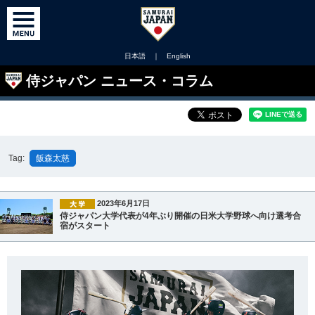
日本語
｜
English
侍ジャパン ニュース・コラム
Tag:
飯森太慈
2023年6月17日
侍ジャパン大学代表が4年ぶり開催の日米大学野球へ向け選考合
宿がスタート