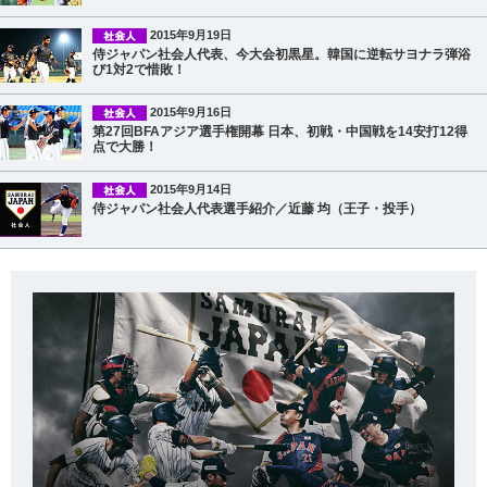
2015年9月19日
侍ジャパン社会人代表、今大会初黒星。韓国に逆転サヨナラ弾浴
び1対2で惜敗！
2015年9月16日
第27回BFAアジア選手権開幕 日本、初戦・中国戦を14安打12得
点で大勝！
2015年9月14日
侍ジャパン社会人代表選手紹介／近藤 均（王子・投手）