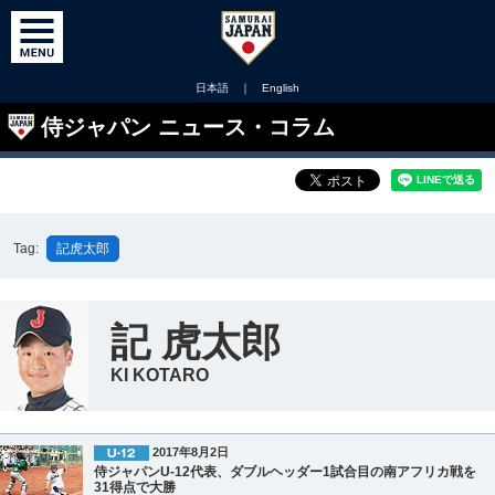
日本語
｜
English
侍ジャパン ニュース・コラム
Tag:
記虎太郎
記 虎太郎
KI KOTARO
2017年8月2日
侍ジャパンU-12代表、ダブルヘッダー1試合目の南アフリカ戦を
31得点で大勝