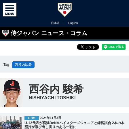
日本語
｜
English
侍ジャパン ニュース・コラム
Tag:
西谷内駿希
西谷内 駿希
NISHIYACHI TOSHIKI
2024年11月3日
U-12代表が横浜DeNAベイスターズジュニアと練習試合 2本の本
塁打が飛び出し実りのある一戦に