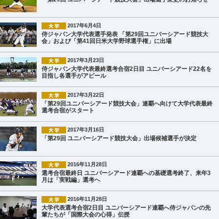
2017年6月4日
侍ジャパン大学代表選手発表 「第29回ユニバーシアード競技大
会」および「第41回日米大学野球選手権」に出場
2017年3月23日
侍ジャパン大学代表最終選考合宿2日目 ユニバーシアード22名を
目指し各選手がアピール
2017年3月22日
「第29回ユニバーシアード競技大会」連覇へ向けて大学代表最終
選考合宿がスタート
2017年3月16日
「第29回 ユニバーシアード競技大会」出場候補選手が決定
2016年11月28日
選考合宿最終日 ユニバーシアード連覇への基礎選考終了、来年3
月は「実戦編」選考へ
2016年11月28日
大学代表選考合宿2日目 ユニバーシアード連覇へ侍ジャパンの先
輩たちが「国際大会の心得」伝授