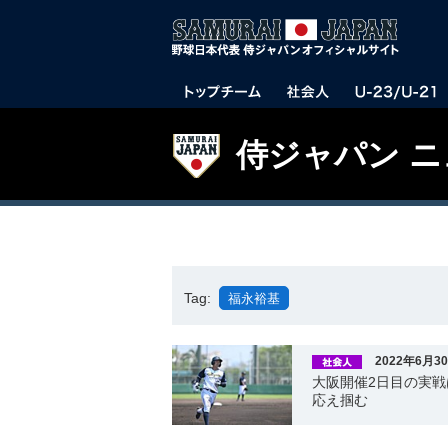
侍ジャパン 
Tag:
福永裕基
2022年6月3
大阪開催2日目の実戦
応え掴む