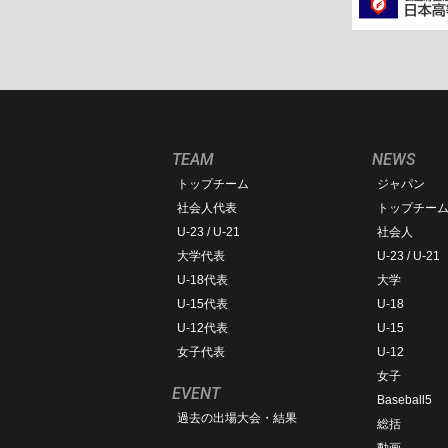
TEAM
NEWS
トップチーム
ジャパン
社会人代表
トップチー
U-23 / U-21
社会人
大学代表
U-23 / U-21
U-18代表
大学
U-15代表
U-18
U-12代表
U-15
女子代表
U-12
女子
EVENT
Baseball5
過去の出場大会・結果
総括