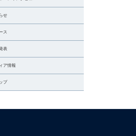
らせ
ース
発表
ィア情報
ップ