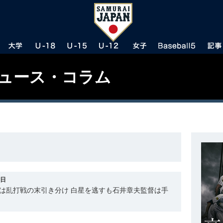
ニュース・コラム
0日
は乱打戦の末引き分け 白星を逃すも石井章夫監督は手