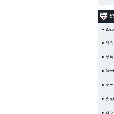
記
Base
総括
動画
試合
チー
会見
侍ジ