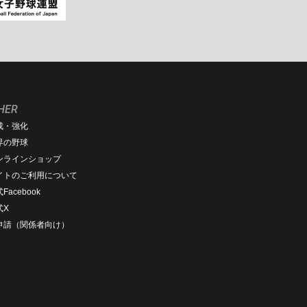
HER
成・強化
界の野球
ンラインショップ
イトのご利用について
Facebook
式X
D申請（関係者向け）