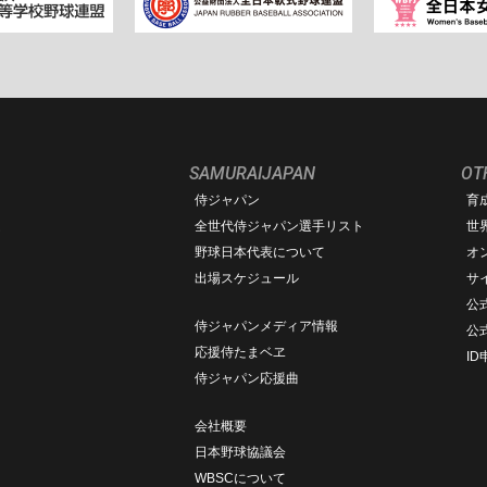
SAMURAIJAPAN
OT
侍ジャパン
育
ム
全世代侍ジャパン選手リスト
世
野球日本代表について
オ
出場スケジュール
サ
公式
侍ジャパンメディア情報
公
応援侍たまベヱ
I
侍ジャパン応援曲
会社概要
日本野球協議会
WBSCについて