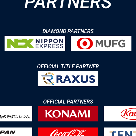
PARTNERS
DIAMOND PARTNERS
OFFICIAL TITLE PARTNER
OFFICIAL PARTNERS