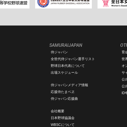
SAMURAIJAPAN
OT
侍ジャパン
育
ム
全世代侍ジャパン選手リスト
世
野球日本代表について
オ
出場スケジュール
サ
公式
侍ジャパンメディア情報
公
応援侍たまベヱ
I
侍ジャパン応援曲
会社概要
日本野球協議会
WBSCについて