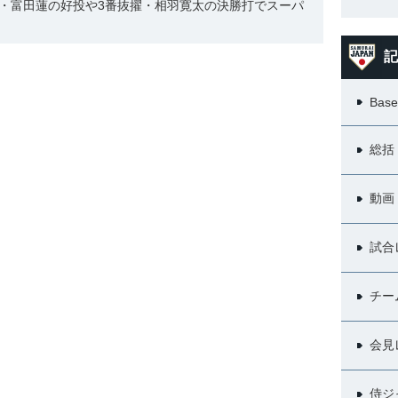
名・富田蓮の好投や3番抜擢・相羽寛太の決勝打でスーパ
記
Base
総括
動画
試合
チー
会見
侍ジ