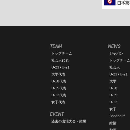
TEAM
NEWS
トップチーム
ジャパン
社会人代表
トップチー
U-23 / U-21
社会人
大学代表
U-23 / U-21
U-18代表
大学
U-15代表
U-18
U-12代表
U-15
女子代表
U-12
女子
EVENT
Baseball5
過去の出場大会・結果
総括