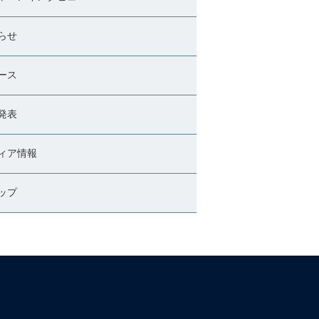
らせ
ース
発表
ィア情報
ップ