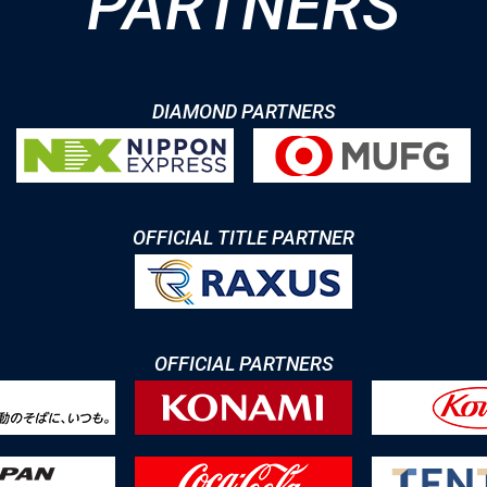
PARTNERS
DIAMOND PARTNERS
OFFICIAL TITLE PARTNER
OFFICIAL PARTNERS