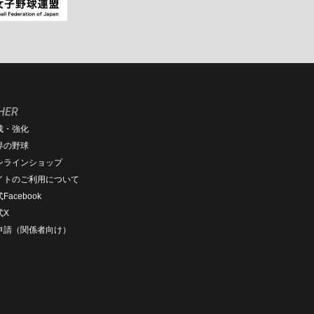
HER
成・強化
界の野球
ンラインショップ
イトのご利用について
Facebook
式X
D申請（関係者向け）