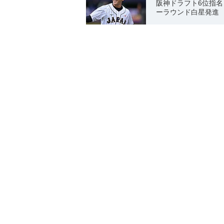
阪神ドラフト6位指
ーラウンド白星発進