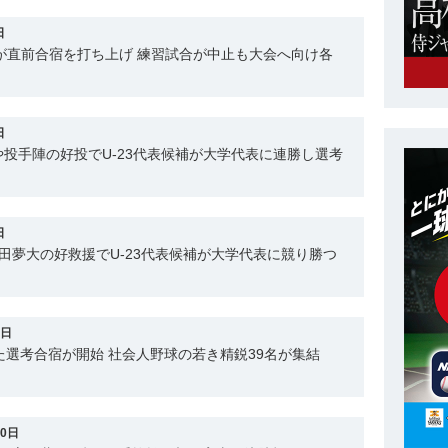
日
表が直前合宿を打ち上げ 練習試合が中止も大会へ向け各
日
投手陣の好投でU-23代表候補が大学代表に連勝し選考
日
田夢大の好救援でU-23代表候補が大学代表に競り勝つ
9日
けた選考合宿が開始 社会人野球の若き精鋭39名が集結
20日