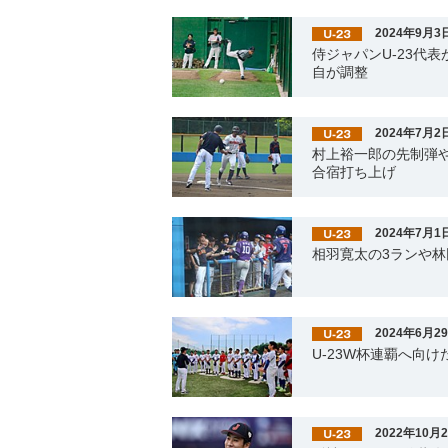
2024年9月3
侍ジャパンU-23代
自が調整
2024年7月2
村上裕一郎の先制弾や
合宿打ち上げ
2024年7月1
相羽寛太の3ランや林
2024年6月2
U-23W杯連覇へ向
2022年10月