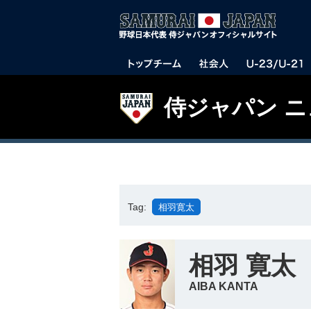
侍ジャパン 
Tag:
相羽寛太
相羽 寛太
AIBA KANTA