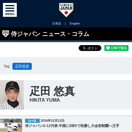
日本語
｜
English
侍ジャパン ニュース・コラム
Tag:
疋田悠真
疋田 悠真
HIKITA YUMA
2016年12月12日
侍ジャパンU-12代表 中国に9対0で快勝し大会初制覇へ王手