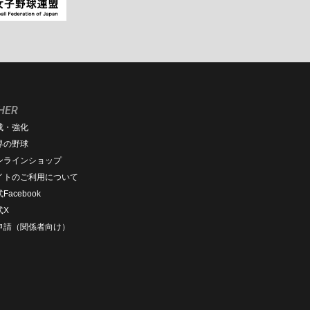
HER
成・強化
界の野球
ンラインショップ
イトのご利用について
Facebook
式X
D申請（関係者向け）