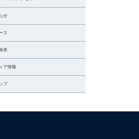
らせ
ース
発表
ィア情報
ップ