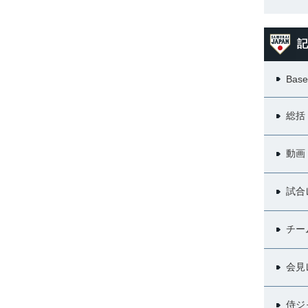
記
Base
総括
動画
試合
チー
会見
侍ジ