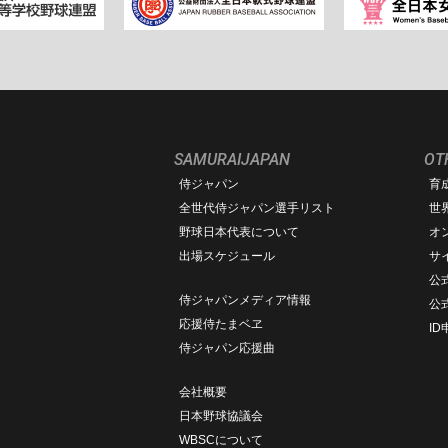
SAMURAIJAPAN
OT
侍ジャパン
育
ム
全世代侍ジャパン選手リスト
世
野球日本代表について
オ
出場スケジュール
サ
公式
侍ジャパンメディア情報
公
応援侍たまベヱ
I
侍ジャパン応援曲
会社概要
日本野球協議会
WBSCについて