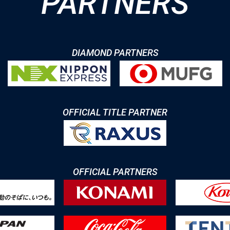
PARTNERS
DIAMOND PARTNERS
OFFICIAL TITLE PARTNER
OFFICIAL PARTNERS