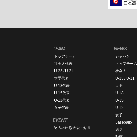
TEAM
NEWS
トップチーム
ジャパン
社会人代表
トップチー
U-23 / U-21
社会人
大学代表
U-23 / U-21
U-18代表
大学
U-15代表
U-18
U-12代表
U-15
女子代表
U-12
女子
EVENT
Baseball5
過去の出場大会・結果
総括