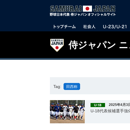
侍ジャパン 
Tag:
田西称
2025年4月3
U-18代表候補選手