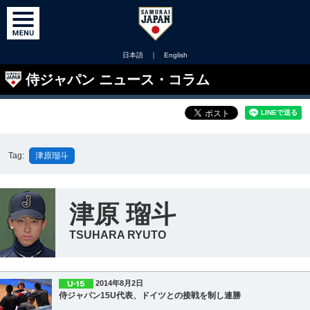
日本語
｜
English
侍ジャパン ニュース・コラム
Tag:
津原瑠斗
津原 瑠斗
TSUHARA RYUTO
2014年8月2日
侍ジャパン15U代表、ドイツとの接戦を制し連勝