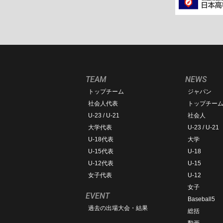
TEAM
NEWS
トップチーム
ジャパン
社会人代表
トップチー
U-23 / U-21
社会人
大学代表
U-23 / U-21
U-18代表
大学
U-15代表
U-18
U-12代表
U-15
女子代表
U-12
女子
EVENT
Baseball5
過去の出場大会・結果
総括