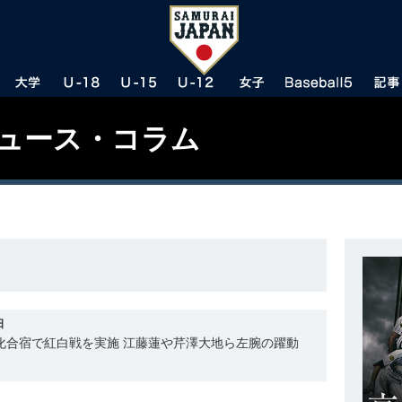
ニュース・コラム
日
強化合宿で紅白戦を実施 江藤蓮や芹澤大地ら左腕の躍動