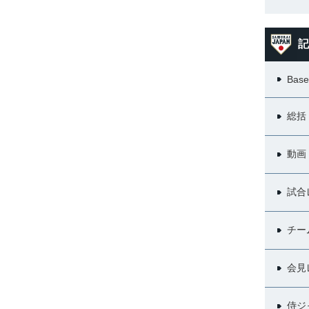
記
Base
総括
動画
試合
チー
会見
侍ジ