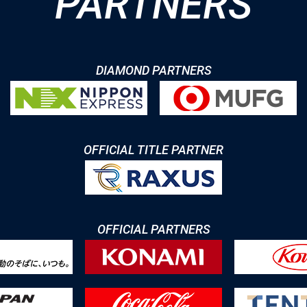
PARTNERS
DIAMOND PARTNERS
OFFICIAL TITLE PARTNER
OFFICIAL PARTNERS