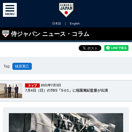
日本語
｜
English
侍ジャパン ニュース・コラム
Tag:
槙原寛己
2021年7月3日
7月4日（日）のTBS「S☆1」に稲葉篤紀監督が出演