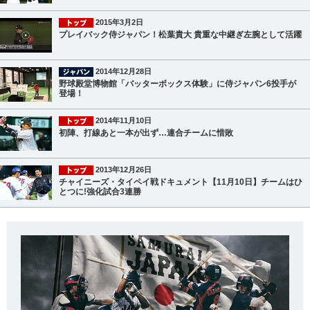
2015年3月2日
プレイバック侍ジャパン！松葉貴大 貴重な中継ぎ左腕として活躍
2014年12月28日
野球殿堂博物館「バッターボックス体験」に侍ジャパン6投手が
登場！
2014年11月10日
初陣、打線あと一本が出ず…連合チームに惜敗
2013年12月26日
チャイニーズ・タイペイ戦ドキュメント【11月10日】チームはひ
とつに!強化試合3連勝