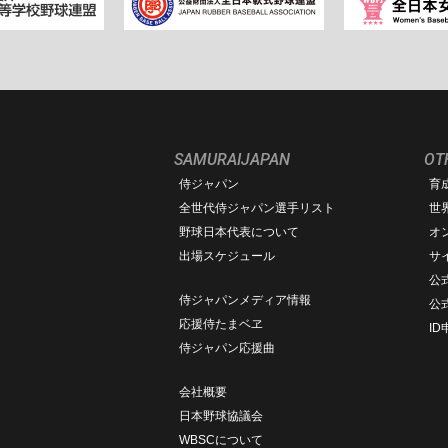
SAMURAIJAPAN
OT
侍ジャパン
育
ム
全世代侍ジャパン選手リスト
世
野球日本代表について
オ
出場スケジュール
サ
公式
侍ジャパンメディア情報
公
応援侍たまベヱ
I
侍ジャパン応援曲
会社概要
日本野球協議会
WBSCについて