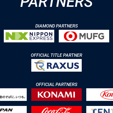
PARTNERS
DIAMOND PARTNERS
OFFICIAL TITLE PARTNER
OFFICIAL PARTNERS