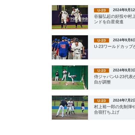
2024年9月1
谷脇弘起の好投や村
ンドを白星発進
2024年9月6
U-23ワールドカッ
2024年9月3
侍ジャパンU-23代
自が調整
2024年7月2
村上裕一郎の先制弾や
合宿打ち上げ