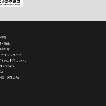
HER
成・強化
界の野球
ンラインショップ
イトのご利用について
Facebook
式X
D申請（関係者向け）