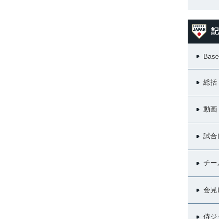
記
Base
総括
動画
試合
チー
会見
侍ジ