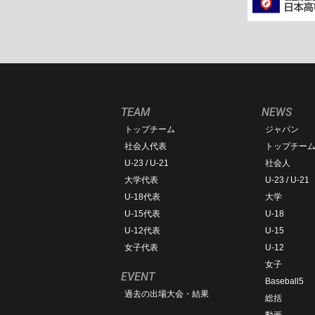
TEAM
NEWS
トップチーム
ジャパン
社会人代表
トップチー
U-23 / U-21
社会人
大学代表
U-23 / U-21
U-18代表
大学
U-15代表
U-18
U-12代表
U-15
女子代表
U-12
女子
EVENT
Baseball5
過去の出場大会・結果
総括