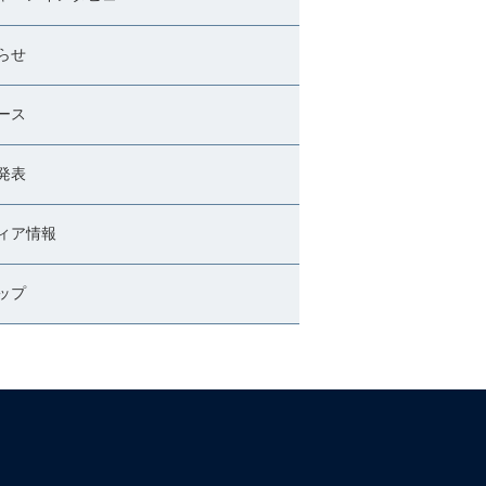
らせ
ース
発表
ィア情報
ップ