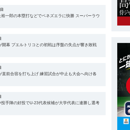
2日
上裕一郎の本塁打などでベネズエラに快勝 スーパーラウ
日
プが開幕 プエルトリコとの初戦は序盤の失点が響き敗戦
日
表が直前合宿を打ち上げ 練習試合が中止も大会へ向け各
日
投手陣の好投でU-23代表候補が大学代表に連勝し選考