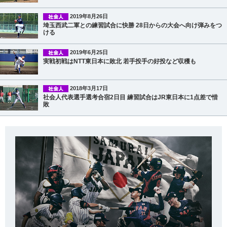
2019年8月26日
埼玉西武二軍との練習試合に快勝 28日からの大会へ向け弾みをつ
ける
2019年6月25日
実戦初戦はNTT東日本に敗北 若手投手の好投など収穫も
2018年3月17日
社会人代表選手選考合宿2日目 練習試合はJR東日本に1点差で惜
敗