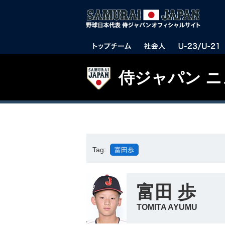
侍ジャパン 
Tag:
富田歩
富田 歩
TOMITA AYUMU