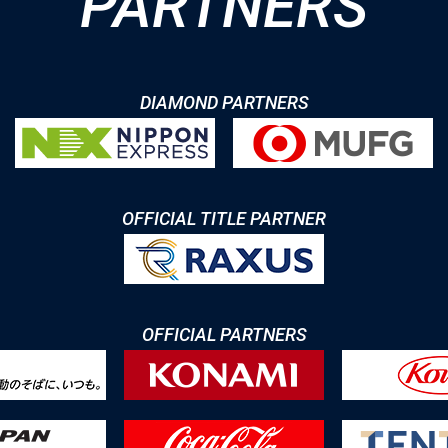
PARTNERS
DIAMOND PARTNERS
OFFICIAL TITLE PARTNER
OFFICIAL PARTNERS