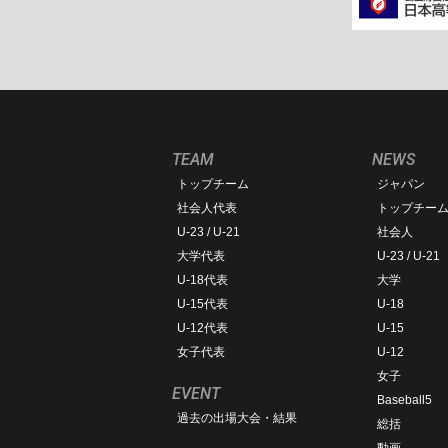
TEAM
NEWS
トップチーム
ジャパン
社会人代表
トップチー
U-23 / U-21
社会人
大学代表
U-23 / U-21
U-18代表
大学
U-15代表
U-18
U-12代表
U-15
女子代表
U-12
女子
EVENT
Baseball5
過去の出場大会・結果
総括