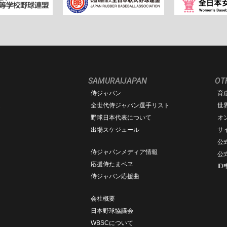
SAMURAIJAPAN
OT
侍ジャパン
育
ム
全世代侍ジャパン選手リスト
世
野球日本代表について
オ
出場スケジュール
サ
公式
侍ジャパンメディア情報
公
応援侍たまベヱ
I
侍ジャパン応援曲
会社概要
日本野球協議会
WBSCについて