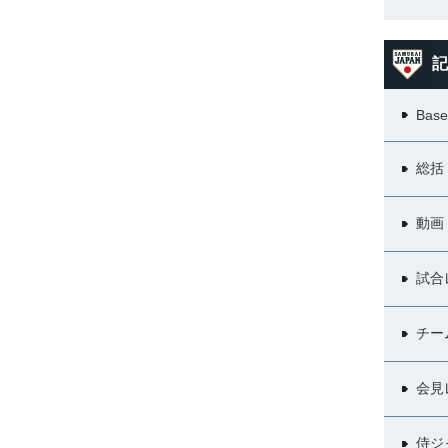
記
Base
総括
動画
試合
チー
会見
侍ジ