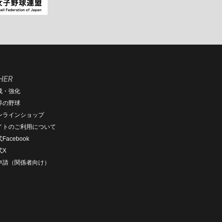
HER
成・強化
界の野球
ンラインショップ
イトのご利用について
Facebook
式X
D申請（関係者向け）