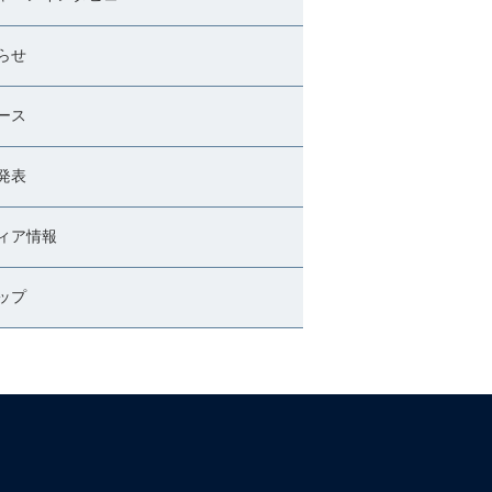
らせ
ース
発表
ィア情報
ップ