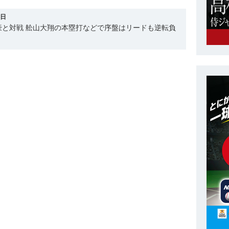
5日
豪と対戦 舩山大翔の本塁打などで序盤はリードも逆転負