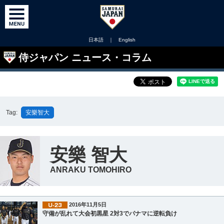
日本語
｜
English
侍ジャパン ニュース・コラム
Tag:
安樂智大
安樂 智大
ANRAKU TOMOHIRO
2016年11月5日
守備が乱れて大会初黒星 2対3でパナマに逆転負け