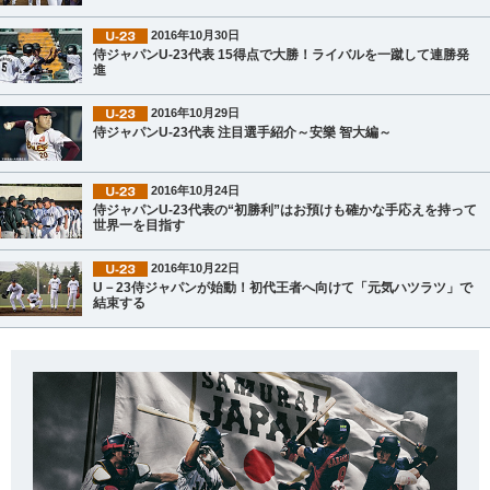
2016年10月30日
侍ジャパンU-23代表 15得点で大勝！ライバルを一蹴して連勝発
進
2016年10月29日
侍ジャパンU-23代表 注目選手紹介～安樂 智大編～
2016年10月24日
侍ジャパンU-23代表の“初勝利”はお預けも確かな手応えを持って
世界一を目指す
2016年10月22日
U－23侍ジャパンが始動！初代王者へ向けて「元気ハツラツ」で
結束する