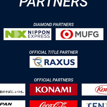
PARTNERS
DIAMOND PARTNERS
OFFICIAL TITLE PARTNER
OFFICIAL PARTNERS