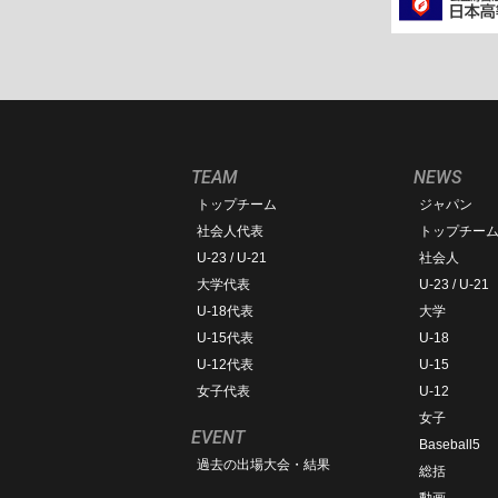
TEAM
NEWS
トップチーム
ジャパン
社会人代表
トップチー
U-23 / U-21
社会人
大学代表
U-23 / U-21
U-18代表
大学
U-15代表
U-18
U-12代表
U-15
女子代表
U-12
女子
EVENT
Baseball5
過去の出場大会・結果
総括