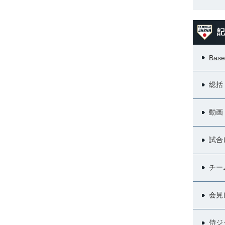
記
Base
総括
動画
試合
チー
会見
侍ジ