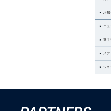
お知
ニュ
選手
メデ
ショ