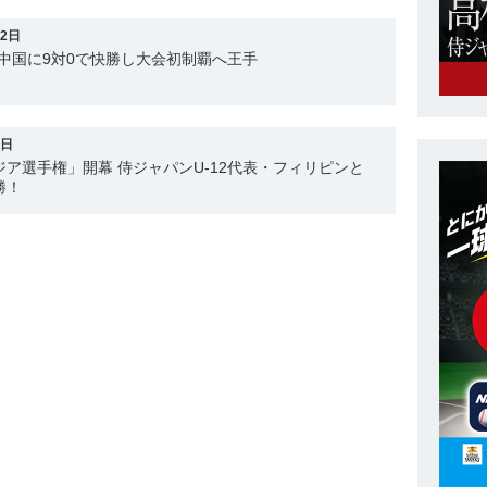
12日
表 中国に9対0で快勝し大会初制覇へ王手
9日
12アジア選手権」開幕 侍ジャパンU-12代表・フィリピンと
勝！