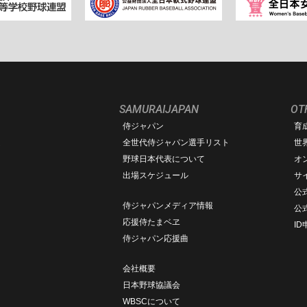
SAMURAIJAPAN
OT
侍ジャパン
育
ム
全世代侍ジャパン選手リスト
世
野球日本代表について
オ
出場スケジュール
サ
公式
侍ジャパンメディア情報
公
応援侍たまベヱ
I
侍ジャパン応援曲
会社概要
日本野球協議会
WBSCについて