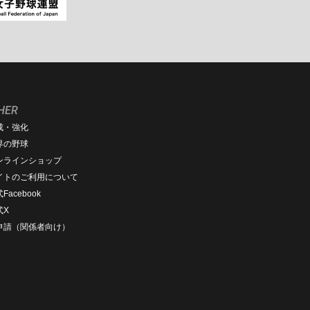
HER
成・強化
界の野球
ンラインショップ
イトのご利用について
Facebook
式X
D申請（関係者向け）