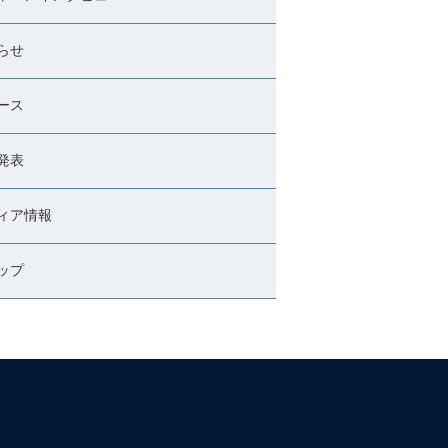
らせ
ース
発表
ィア情報
ップ