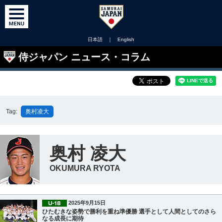
日本語
｜
English
侍ジャパン ニュース・コラム
Tag:
奥村凌大
奥村 凌大
OKUMURA RYOTA
2025年9月15日
ひたむきな姿勢で勝利を重ね準優勝 選手として人間としてのさら
なる成長に期待