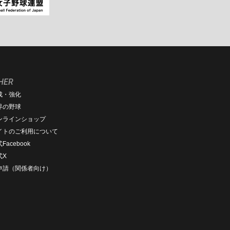
HER
成・強化
界の野球
ンラインショップ
イトのご利用について
Facebook
式X
D申請（関係者向け）