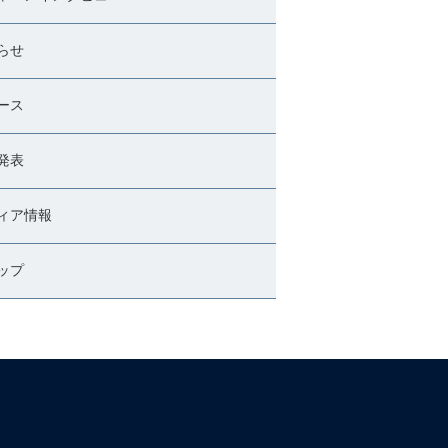
らせ
ース
発表
ィア情報
ップ