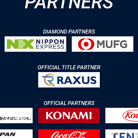
PARTNERS
DIAMOND PARTNERS
OFFICIAL TITLE PARTNER
OFFICIAL PARTNERS