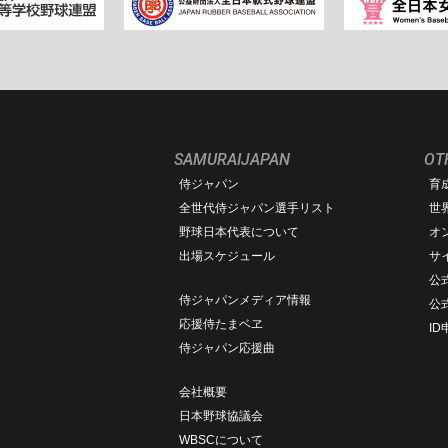
SAMURAIJAPAN
OT
侍ジャパン
育
ム
全世代侍ジャパン選手リスト
世
野球日本代表について
オ
出場スケジュール
サ
公式
侍ジャパンメディア情報
公
応援侍たまベヱ
I
侍ジャパン応援曲
会社概要
日本野球協議会
WBSCについて