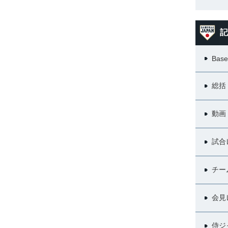
記
Base
総括
動画
試合
チー
会見
侍ジ