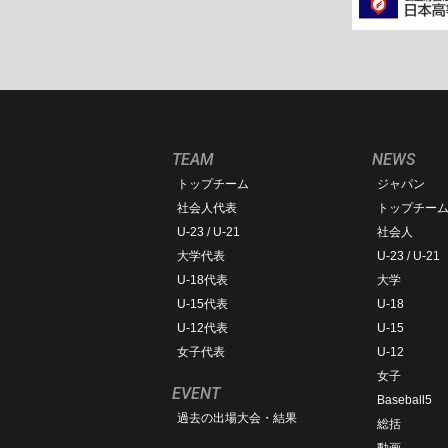
TEAM
NEWS
トップチーム
ジャパン
社会人代表
トップチー
U-23 / U-21
社会人
大学代表
U-23 / U-21
U-18代表
大学
U-15代表
U-18
U-12代表
U-15
女子代表
U-12
女子
EVENT
Baseball5
過去の出場大会・結果
総括