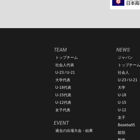
TEAM
NEWS
トップチーム
ジャパン
社会人代表
トップチー
U-23 / U-21
社会人
大学代表
U-23 / U-21
U-18代表
大学
U-15代表
U-18
U-12代表
U-15
女子代表
U-12
女子
EVENT
Baseball5
過去の出場大会・結果
総括