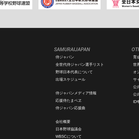
SAMURAIJAPAN
OT
侍ジャパン
育
ム
全世代侍ジャパン選手リスト
世
野球日本代表について
オ
出場スケジュール
サ
公式
侍ジャパンメディア情報
公
応援侍たまベヱ
I
侍ジャパン応援曲
会社概要
日本野球協議会
WBSCについて