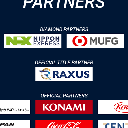
PARTNERS
DIAMOND PARTNERS
OFFICIAL TITLE PARTNER
OFFICIAL PARTNERS