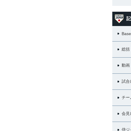
記
Base
総括
動画
試合
チー
会見
侍ジ