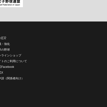
HER
成・強化
界の野球
ンラインショップ
イトのご利用について
Facebook
式X
D申請（関係者向け）