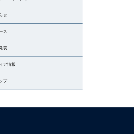
らせ
ース
発表
ィア情報
ップ