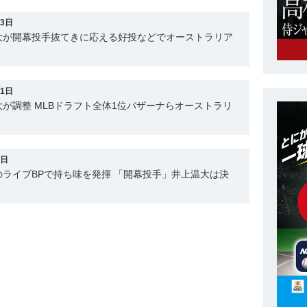
13日
大が開幕投手抜てきに応える好投などでオーストラリア
11日
が調整 MLBドラフト全体1位バザーナらオーストラリ
2日
ライブBPで持ち味を発揮 「開幕投手」井上温大は決