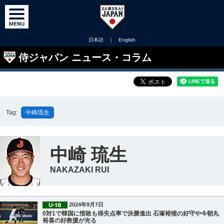
日本語
｜
English
侍ジャパン ニュース・コラム
Tag:
中崎琉生
中崎 琉生
NAKAZAKI RUI
2024年9月7日
0対1で韓国に惜敗も得失点率で決勝進出 石塚裕惺の好守や今朝丸
裕喜の好救援が光る