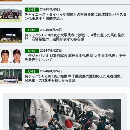
2024年9月5日
チャイニーズ・タイペイや韓国との対戦を前に速球対策 パキスタ
ン代表選手と国際交流も
2024年8月28日
侍ジャパンU-18代表が大学代表に敗戦 3、4番に座った髙山裕次
郎、石塚裕惺の二遊間が攻守で存在感
2024年8月27日
「侍ジャパンU-18壮行試合 高校日本代表 対 大学日本代表」予告
先発投手について
2024年8月24日
侍ジャパンU-18代表が始動 甲子園決勝の激戦終えた京都国際、
関東第一の3選手も初日から合流