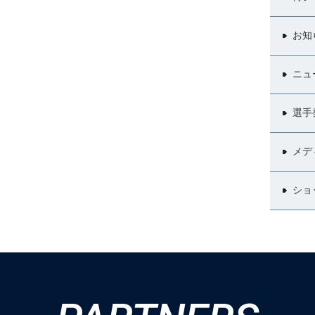
お知
ニュ
選手
メデ
ショ