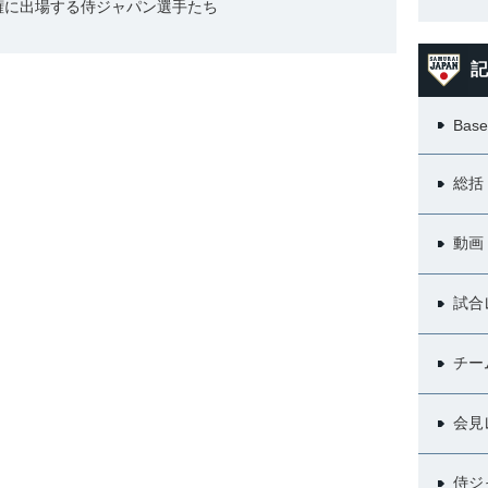
権に出場する侍ジャパン選手たち
記
Base
総括
動画
試合
チー
会見
侍ジ