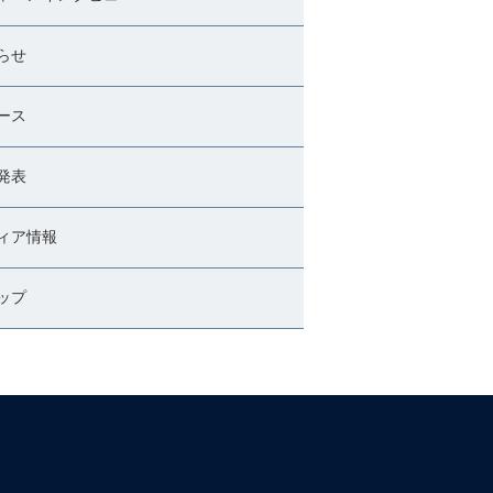
らせ
ース
発表
ィア情報
ップ