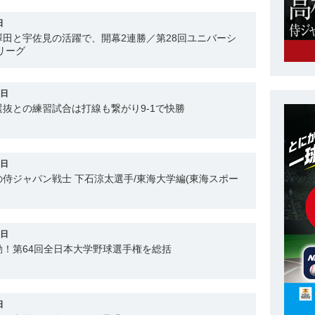
日
田と宇佐見の活躍で、開幕2連勝／第28回ユニバーシ
リーグ
0日
抜との練習試合は打線も繋がり9-1で快勝
9日
侍ジャパン戦士 下石涼太選手/東海大学編(東海スポー
5日
！第64回全日本大学野球選手権を総括
日