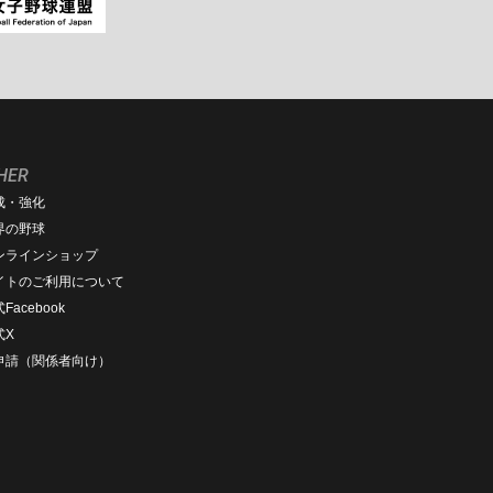
HER
成・強化
界の野球
ンラインショップ
イトのご利用について
Facebook
式X
D申請（関係者向け）