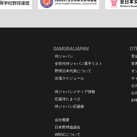
SAMURAIJAPAN
OT
侍ジャパン
育
ム
全世代侍ジャパン選手リスト
世
野球日本代表について
オ
出場スケジュール
サ
公式
侍ジャパンメディア情報
公
応援侍たまベヱ
I
侍ジャパン応援曲
会社概要
日本野球協議会
WBSCについて