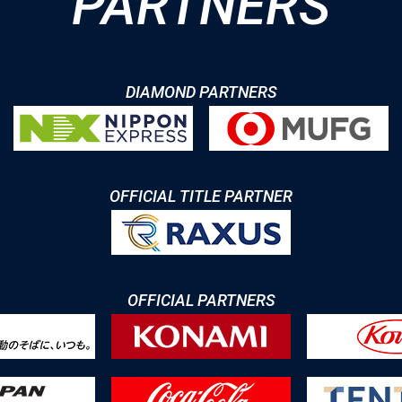
PARTNERS
DIAMOND PARTNERS
OFFICIAL TITLE PARTNER
OFFICIAL PARTNERS