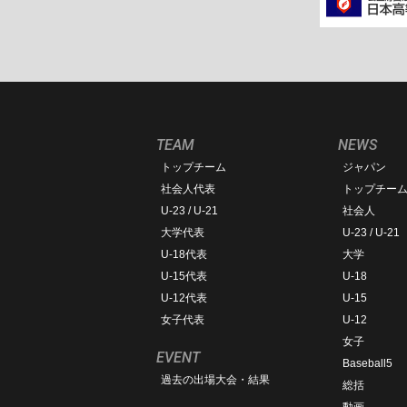
TEAM
NEWS
トップチーム
ジャパン
社会人代表
トップチー
U-23 / U-21
社会人
大学代表
U-23 / U-21
U-18代表
大学
U-15代表
U-18
U-12代表
U-15
女子代表
U-12
女子
EVENT
Baseball5
過去の出場大会・結果
総括