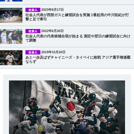
2023年8月17日
社会人代表が西部ガスと練習試合を実施 1番起用の中川拓紀が打
撃と足で牽引
2022年6月26日
社会人代表の代表候補合宿が始まる 測定や翌日の練習試合に向け
て調整
2019年10月20日
あと一歩及ばずチャイニーズ・タイペイに敗戦 アジア選手権連覇
ならず