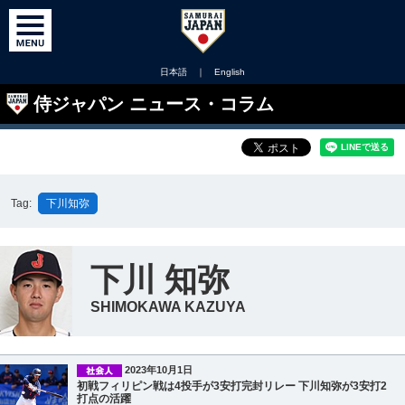
日本語
｜
English
侍ジャパン ニュース・コラム
Tag:
下川知弥
下川 知弥
SHIMOKAWA KAZUYA
2023年10月1日
初戦フィリピン戦は4投手が3安打完封リレー 下川知弥が3安打2
打点の活躍