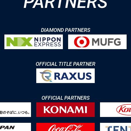
PARTNERS
DIAMOND PARTNERS
OFFICIAL TITLE PARTNER
OFFICIAL PARTNERS