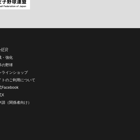
HER
成・強化
界の野球
ンラインショップ
イトのご利用について
Facebook
式X
D申請（関係者向け）