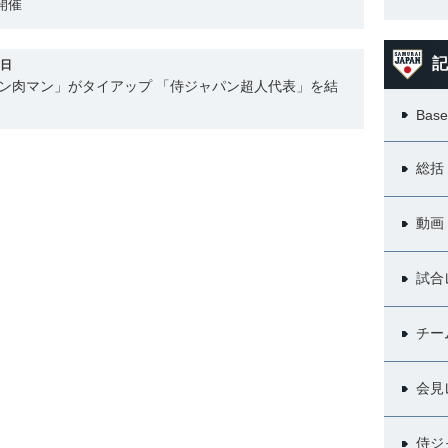
開催
記
2日
ン肉マン」がタイアップ 「侍ジャパン超人代表」を結
Base
総括
動画
試合
チー
会見
侍ジ