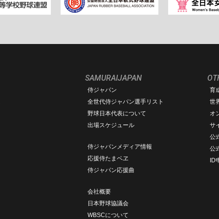
SAMURAIJAPAN
OT
侍ジャパン
育
ム
全世代侍ジャパン選手リスト
世
野球日本代表について
オ
出場スケジュール
サ
公式
侍ジャパンメディア情報
公
応援侍たまベヱ
I
侍ジャパン応援曲
会社概要
日本野球協議会
WBSCについて