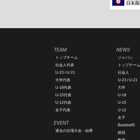
TEAM
NEWS
トップチーム
ジャパン
社会人代表
トップチー
U-23 / U-21
社会人
大学代表
U-23 / U-21
U-18代表
大学
U-15代表
U-18
U-12代表
U-15
女子代表
U-12
女子
EVENT
Baseball5
過去の出場大会・結果
総括