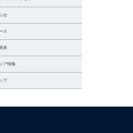
らせ
ース
発表
ィア情報
ップ