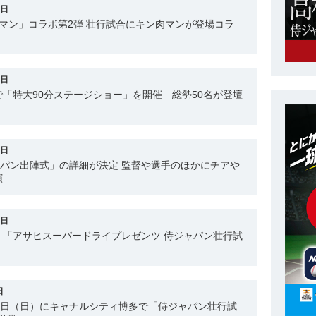
1日
マン」コラボ第2弾 壮行試合にキン肉マンが登場コラ
7日
「特大90分ステージショー」を開催 総勢50名が登壇
4日
ャパン出陣式」の詳細が決定 監督や選手のほかにチアや
演
2日
！「アサヒスーパードライプレゼンツ 侍ジャパン壮行試
日
、12 日（日）にキャナルシティ博多で「侍ジャパン壮行試