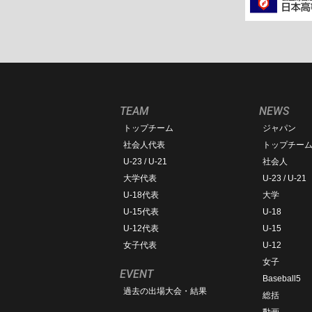
TEAM
NEWS
トップチーム
ジャパン
社会人代表
トップチー
U-23 / U-21
社会人
大学代表
U-23 / U-21
U-18代表
大学
U-15代表
U-18
U-12代表
U-15
女子代表
U-12
女子
EVENT
Baseball5
過去の出場大会・結果
総括