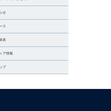
らせ
ース
発表
ィア情報
ップ