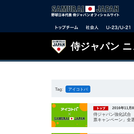
侍ジャパン 
Tag:
アイコトバ
2016年11月
侍ジャパン強化試合
票キャンペーン」全