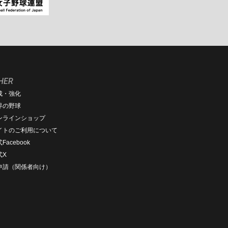
HER
成・強化
界の野球
ンラインショップ
イトのご利用について
Facebook
式X
D申請（関係者向け）