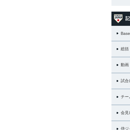
記
Base
総括
動画
試合
チー
会見
侍ジ