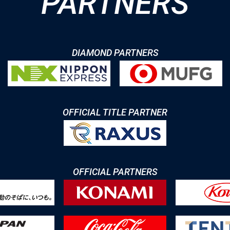
PARTNERS
DIAMOND PARTNERS
OFFICIAL TITLE PARTNER
OFFICIAL PARTNERS