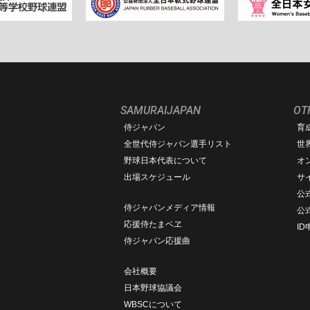
SAMURAIJAPAN
OT
侍ジャパン
育
ム
全世代侍ジャパン選手リスト
世
野球日本代表について
オ
出場スケジュール
サ
公式
侍ジャパンメディア情報
公
応援侍たまベヱ
I
侍ジャパン応援曲
会社概要
日本野球協議会
WBSCについて