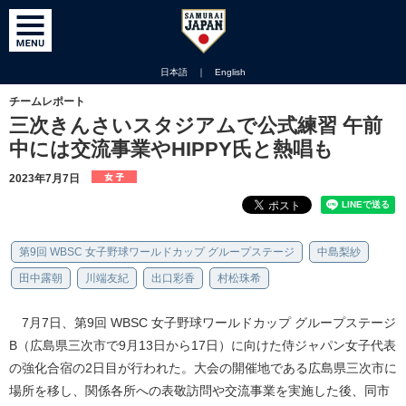
日本語
｜
English
チームレポート
三次きんさいスタジアムで公式練習 午前
中には交流事業やHIPPY氏と熱唱も
2023年7月7日
第9回 WBSC 女子野球ワールドカップ グループステージ
中島梨紗
田中露朝
川端友紀
出口彩香
村松珠希
7月7日、第9回 WBSC 女子野球ワールドカップ グループステージ
B（広島県三次市で9月13日から17日）に向けた侍ジャパン女子代表
の強化合宿の2日目が行われた。大会の開催地である広島県三次市に
場所を移し、関係各所への表敬訪問や交流事業を実施した後、同市