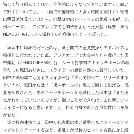
識して取り組んでくれて、全体的によくなってきています」。続い
て野手については、「（雨で守備練習に大きく時間を割けず）守備
は明日以降見ていけたら。打撃はやはりベテランの川端（友紀、九
州ハニーズ）。アジアカップでも調子がよかった只埜（榛奈、東海
NEXUS）もしっかり振れていた印象でした」と語った。
練習中に印象的だったのは、選手間での意見交換やアドバイスも
積極的に行われていた点。アジアカップで大会ＭＶＰを獲得した田
中露朝（ZENKO BEAMS）は、シート打撃前のキャッチボールの相
手だった堀田ありさに、スライダーの感覚を熱心に質問していた。
田中の決め球でもあるスライダーは「手元で切って」リリースする
というが、堀田からは「（指をボールの）裏まで回して投げる」感
覚を伝授された。早速キャッチボールから試行した田中は「まだ感
覚がわかっていないんですが、掴むことができれば、また新しいス
ライダーになると思います」と、自分自身の新たな可能性に目を輝
かせた。
逆に投内連携では、田中が代表歴の浅い選手たちにフィールディ
ングをレクチャーするなど、各選手が成長のヒントを貪欲に探し続