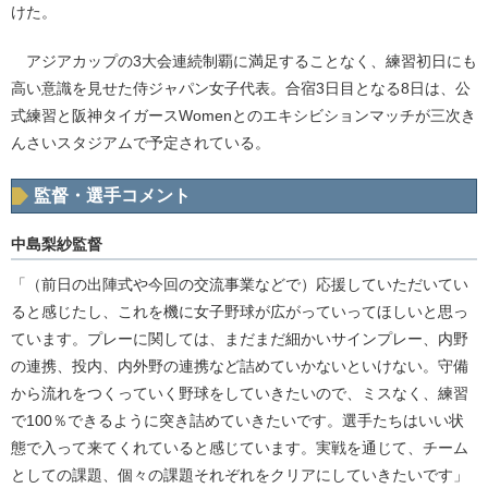
けた。
アジアカップの3大会連続制覇に満足することなく、練習初日にも
高い意識を見せた侍ジャパン女子代表。合宿3日目となる8日は、公
式練習と阪神タイガースWomenとのエキシビションマッチが三次き
んさいスタジアムで予定されている。
監督・選手コメント
中島梨紗監督
「（前日の出陣式や今回の交流事業などで）応援していただいてい
ると感じたし、これを機に女子野球が広がっていってほしいと思っ
ています。プレーに関しては、まだまだ細かいサインプレー、内野
の連携、投内、内外野の連携など詰めていかないといけない。守備
から流れをつくっていく野球をしていきたいので、ミスなく、練習
で100％できるように突き詰めていきたいです。選手たちはいい状
態で入って来てくれていると感じています。実戦を通じて、チーム
としての課題、個々の課題それぞれをクリアにしていきたいです」