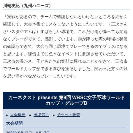
川端友紀（九州ハニーズ）
「実戦があるので、チームで確認しないといけないところを細かく
確認して、大会本番でミスをしないようにしたいです。（三次きん
さいスタジアムは）すばらしい球場で、これだけ雨が降っても問題
なくプレーができて、感謝しています。雨が降った際の球場の状況
の確認もできて、大会も同じ環境でプレーできるのでプラスになる
と思います。練習までに色々なイベントに参加させていただいて、
三次市の温かさ、子どもたちの笑顔に振れることができて、三次市
でワールドカップができる喜びを実感しました。関わった方々の顔
を思い浮かべながらプレーしたいです」
カーネクスト presents 第9回 WBSC女子野球ワールド
カップ・グループB
大会概要
出場選手
チケット販売
大会期間