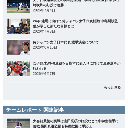
女子代表結成後初の実戦は新婚・和田七海の豪快弾や柏
﨑咲和の好投で連勝
2026年7月4日
W杯8連覇に向けて侍ジャパン女子代表始動 中島梨紗監
督が示した新たな目標とは
2026年7月3日
侍ジャパン女子日本代表 選手決定について
2026年6月15日
女子野球W杯8連覇を目指す代表入りに向けて最終選考が
行われる
2026年6月7日
もっと見る
チームレポート 関連記事
大会前最後の実戦は山田亮碩の好投などで中学生相手に
善戦 桑田真澄監督も特徴把握に手応え