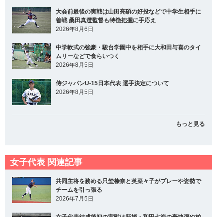
大会前最後の実戦は山田亮碩の好投などで中学生相手に
善戦 桑田真澄監督も特徴把握に手応え
2026年8月6日
中学軟式の強豪・駿台学園中を相手に大和田与喜のタイ
ムリーなどで食らいつく
2026年8月5日
侍ジャパンU-15日本代表 選手決定について
2026年8月5日
もっと見る
女子代表 関連記事
共同主将を務める只埜榛奈と英菜々子がプレーや姿勢で
チームを引っ張る
2026年7月5日