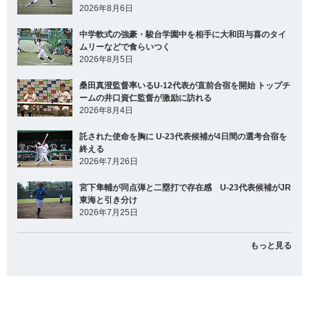
2026年8月6日
中学軟式の強豪・駿台学園中を相手に大和田与喜のタイ
ムリーなどで食らいつく
2026年8月5日
桑田真澄監督率いるU-12代表が直前合宿を開始 トップチ
ームの井口資仁監督が激励に訪れる
2026年8月4日
託された使命を胸に U-23代表候補が4日間の選考合宿を
終える
2026年7月26日
宮下隼輔が同点弾と二塁打で存在感 U-23代表候補がJR
東海と引き分け
2026年7月25日
もっと見る