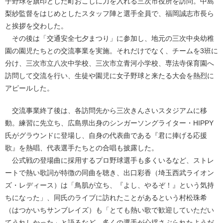
子野球を旗印とした町おこしに力を入れる三次市役所を訪問。中島
梨紗監督をはじめとしたスタッフ陣と選手全員で、福岡誠志市長ら
と挨拶を交わした。
その後は「交通安全七夕まつり」に参加し、地元の三次中央幼稚
園の園児たちとの交流事業を実施。それだけでなく、チームを3班に
分け、三次市立八次中学校、三次市立青河小学校、専法寺保育園へ
訪問して交流を行い、生徒や園児に女子野球と来たる大会を熱烈に
アピールした。
交流事業終了後は、各訪問先から三次きんさいスタジアムに移
動。練習に先立ち、広島県出身のシンガーソングライター・HIPPY
氏がグラウンドに登場し、自身の代表曲である『君に捧げる応援
歌』を熱唱、代表選手たちとの合唱も披露した。
公式戦の登場曲に採用するプロ野球選手も多くいるなど、ストレ
ートで熱い歌詞が特徴の同曲を聴き、出口彩香（埼玉西武ライオン
ズ・レディース）は「鳥肌が立ち、『よし、やるぞ！』という気持
ちになった」、同氏のライブに訪れたことがあるという村松珠希
（はつかいちサンブレイズ）も「とても熱い歌で歓迎していただい
てうれしかった」と語るなど、多くの選手が心揺さぶられたようだ