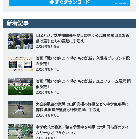
新着記事
U12アジア選手権開幕を翌日に控え公式練習 桑田真澄監
督は選手たちの言動に手応え
2026年8月8日
映画『戦いの向こう 侍たちの記録』入場者プレゼント配
布決定！
2026年8月7日
映画『戦いの向こう 侍たちの記録』ユニフォーム展示 開
催決定！
2026年8月7日
大会前最後の実戦は山田亮碩の好投などで中学生相手に
善戦 桑田真澄監督も特徴把握に手応え
2026年8月6日
中学軟式の強豪・駿台学園中を相手に大和田与喜のタイ
ムリーなどで食らいつく
2026年8月5日