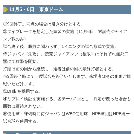
11月5・6日 東京ドーム
①9回終了。同点の場合は引き分けとする。
②タイブレークを想定した練習の実施（11月6日 対読売ジャイア
ンツ戦のみ）
試合終了後、勝敗に関わらず、1イニングの試合形式で実施。
侍ジャパン（先攻）、読売ジャイアンツ（後攻）はそれぞれ無死二
塁にて攻撃を開始。
打順は前の回から継続し、走者は前の回の最終打者とする。
※9回終了時にて一度試合を終了いたします。来場者はそのままご観
戦いただけます。
③DH制を採用する。
④リプレイ検証を実施する。各チーム2回とし、判定が覆った場合も
回数は継続されない。
⑤使用球：守備時に侍ジャパンはWBC使用球、NPB球団はNPB統一
試合球を使用する。