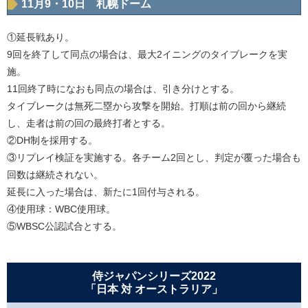
11月9・10日 札幌ドーム
①延長戦あり。
9回を終了して同点の場合は、最大2イニングのタイブレークを実
施。
11回終了時になおも同点の場合は、引き分けとする。
タイブレークは無死二塁から攻撃を開始。打順は前の回から継続
し、走者は前の回の最終打者とする。
②DH制を採用する。
③リプレイ検証を実施する。各チーム2回とし、判定が覆った場合も
回数は継続されない。
延長に入った場合は、新たに1回付与される。
④使用球：WBC使用球。
⑤WBSC公認試合とする。
侍ジャパンシリーズ2022
「日本 対 オーストラリア」