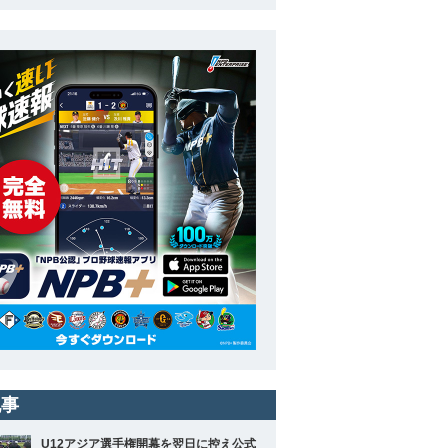
記事
U12アジア選手権開幕を翌日に控え公式