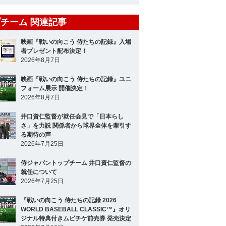
チーム 関連記事
映画『戦いの向こう 侍たちの記録』入場
者プレゼント配布決定！
2026年8月7日
映画『戦いの向こう 侍たちの記録』ユニ
フォーム展示 開催決定！
2026年8月7日
井口資仁監督が就任会見で「日本らし
さ」を力説 関係者から球界全体を牽引す
る期待の声
2026年7月25日
侍ジャパントップチーム 井口資仁監督の
就任について
2026年7月25日
『戦いの向こう 侍たちの記録 2026
WORLD BASEBALL CLASSIC™』オリ
ジナル特典付きムビチケ前売券 発売決定