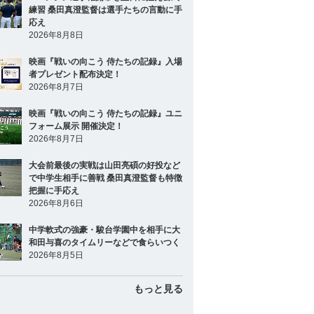
練習 桑田真澄監督は選手たちの言動に手
応え
2026年8月8日
映画『戦いの向こう 侍たちの記録』入場
者プレゼント配布決定！
2026年8月7日
映画『戦いの向こう 侍たちの記録』ユニ
フォーム展示 開催決定！
2026年8月7日
大会前最後の実戦は山田亮碩の好投など
で中学生相手に善戦 桑田真澄監督も特徴
把握に手応え
2026年8月6日
中学軟式の強豪・駿台学園中を相手に大
和田与喜のタイムリーなどで食らいつく
2026年8月5日
もっと見る