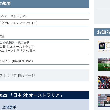
の概要
 vs オーストラリア」
会社NPBエンタープライズ
お知ら
連盟）
ーム 公式練習・記者会見
ム 日本 vs オーストラリア
ーム オーストラリア vs 日本
（David Nilsson）
オーストラリア 特設ページ
022
「日本 対 オーストラリア」
出場選手