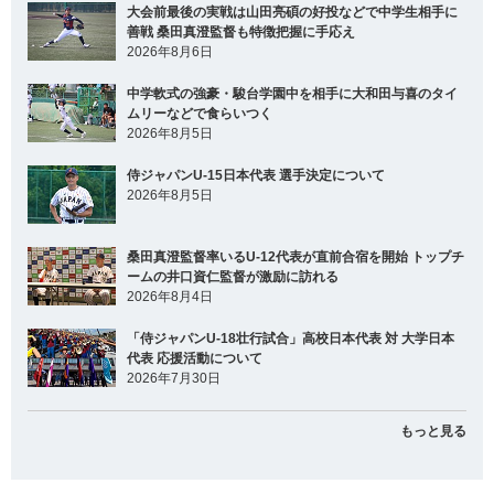
大会前最後の実戦は山田亮碩の好投などで中学生相手に
善戦 桑田真澄監督も特徴把握に手応え
2026年8月6日
中学軟式の強豪・駿台学園中を相手に大和田与喜のタイ
ムリーなどで食らいつく
2026年8月5日
侍ジャパンU-15日本代表 選手決定について
2026年8月5日
桑田真澄監督率いるU-12代表が直前合宿を開始 トップチ
ームの井口資仁監督が激励に訪れる
2026年8月4日
「侍ジャパンU-18壮行試合」高校日本代表 対 大学日本
代表 応援活動について
2026年7月30日
もっと見る