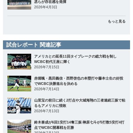
丞らが存在感を発揮
2026年4月3日
もっと見る
試合レポート 関連記事
アメリカとの延長11回タイブレークの総力戦を制し
WCBC初代王座に輝く
2026年7月15日
赤堀颯・黒田義信・西野啓也の本塁打や藤本士生の好投
でWCBC決勝進出を決める
2026年7月14日
山里宝の前日に続く2打点や大城海翔の三者連続三振で粘
るもアメリカに惜敗
2026年7月13日
鈴木泰成が6回1安打14奪三振 榊原七斗が5打数5安打4打
点でWCBC開幕戦を圧勝
2026年7月12日