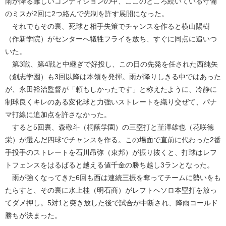
雨が降る難しいコンディションの中、ここのところ続いている守備
のミスが2回に2つ絡んで先制を許す展開になった。
それでもその裏、死球と相手失策でチャンスを作ると横山陽樹
（作新学院）がセンターへ犠牲フライを放ち、すぐに同点に追いつ
いた。
第3戦、第4戦と中継ぎで好投し、この日の先発を任された西純矢
（創志学園）も3回以降は本領を発揮。雨が降りしきる中ではあった
が、永田裕治監督が「頼もしかったです」と称えたように、冷静に
制球良くキレのある変化球と力強いストレートを織り交ぜて、パナ
マ打線に追加点を許さなかった。
すると5回裏、森敬斗（桐蔭学園）の三塁打と韮澤雄也（花咲徳
栄）が選んだ四球でチャンスを作る。この場面で直前に代わった2番
手投手のストレートを石川昂弥（東邦）が振り抜くと、打球はレフ
トフェンスをはるばると越える値千金の勝ち越し3ランとなった。
雨が強くなってきた6回も西は連続三振を奪ってチームに勢いをも
たらすと、その裏に水上桂（明石商）がレフトへソロ本塁打を放っ
てダメ押し。5対1と突き放した後で試合が中断され、降雨コールド
勝ちが決まった。