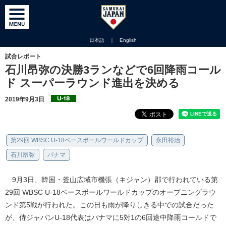
日本語
｜
English
試合レポート
石川昂弥の決勝3ランなどで6回降雨コール
ド スーパーラウンド進出を決める
2019年9月3日
第29回 WBSC U-18ベースボールワールドカップ
永田裕治
石川昂弥
パナマ
9月3日、韓国・釜山広域市機張（キジャン）郡で行われている第
29回 WBSC U-18ベースボールワールドカップのオープニングラウ
ンド第5戦が行われた。この日も雨が降りしきる中での試合だった
が、侍ジャパンU-18代表はパナマに5対1の6回途中降雨コールドで