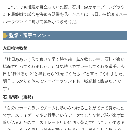
これまでも活躍が目立っていた西、石川、森がオープニングラウ
ンド最終戦で試合を決める活躍を見せたことは、5日から始まるスー
パーラウンドに向けて弾みがつきそうだ。
監督・選手コメント
永田裕治監督
「昨日ああいう形で負けて早く勝ち越し点が欲しい中、石川が良い
場面で打ってくれました。西は気持ちでプレーしてくれる選手。今
日も“行けるか？”と尋ねたら“任せてください”と言ってくれました。
明日しっかりと休んでスーパーラウンドも一戦必勝で臨みたいで
す」
石川昂弥（東邦）
「自分のホームランでチームに勢いをつけることができて良かった
です。スライダーが多い投手というデータでしたが甘い球が来ずに
追い込まれたので、ストレート狙いに切り替えて打つことができま
した。こういう厳しい試合が続くと思うので、日本らしく繋いで、