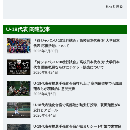
もっと見る
U-18代表 関連記事
「侍ジャパンU-18壮行試合」高校日本代表 対 大学日本
代表 応援活動について
2026年7月30日
「侍ジャパンU-18壮行試合」高校日本代表 対 大学日本
代表 開催概要ならびにチケット販売について
2026年6月24日
U-18代表候補選手強化合宿打ち上げ 室内練習場でも織田
翔希らが積極的に意見交換
2026年4月5日
U-18代表強化合宿で高部陸が無安打投球、荻田翔惺が4
安打とアピール
2026年4月4日
U-18代表候補選手強化合宿が始まりシート打撃で末吉良