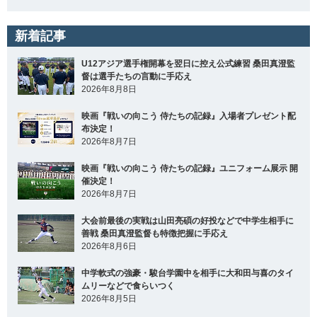
新着記事
U12アジア選手権開幕を翌日に控え公式練習 桑田真澄監
督は選手たちの言動に手応え
2026年8月8日
映画『戦いの向こう 侍たちの記録』入場者プレゼント配
布決定！
2026年8月7日
映画『戦いの向こう 侍たちの記録』ユニフォーム展示 開
催決定！
2026年8月7日
大会前最後の実戦は山田亮碩の好投などで中学生相手に
善戦 桑田真澄監督も特徴把握に手応え
2026年8月6日
中学軟式の強豪・駿台学園中を相手に大和田与喜のタイ
ムリーなどで食らいつく
2026年8月5日