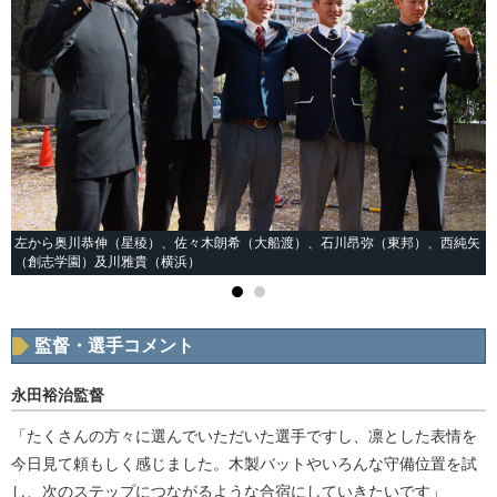
左から奥川恭伸（星稜）、佐々木朗希（大船渡）、石川昂弥（東邦）、西純矢
（創志学園）及川雅貴（横浜）
監督・選手コメント
永田裕治監督
「たくさんの方々に選んでいただいた選手ですし、凛とした表情を
今日見て頼もしく感じました。木製バットやいろんな守備位置を試
し、次のステップにつながるような合宿にしていきたいです」