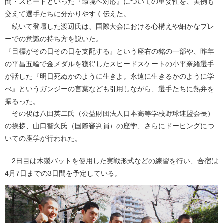
間・スピードといった『環境へ対応』についての重要性を、実例も
交えて選手たちに分かりやすく伝えた。
続いて登壇した渡辺氏は、国際大会における心構えや細かなプレ
ーでの意識の持ち方を説いた。
『目標がその日その日を支配する』という座右の銘の一部や、昨年
の平昌五輪で金メダルを獲得したスピードスケートの小平奈緒選手
が話した『明日死ぬかのように生きよ。永遠に生きるかのように学
べ』というガンジーの言葉なども引用しながら、選手たちに熱弁を
振るった。
その後は八田英二氏（公益財団法人日本高等学校野球連盟会長）
の挨拶、山口智久氏（国際審判員）の座学、さらにドーピングにつ
いての座学が行われた。
2日目は木製バットを使用した実戦形式などの練習を行い、合宿は
4月7日までの3日間を予定している。