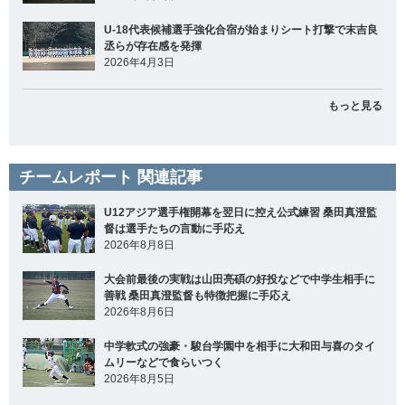
U-18代表候補選手強化合宿が始まりシート打撃で末吉良
丞らが存在感を発揮
2026年4月3日
もっと見る
チームレポート 関連記事
U12アジア選手権開幕を翌日に控え公式練習 桑田真澄監
督は選手たちの言動に手応え
2026年8月8日
大会前最後の実戦は山田亮碩の好投などで中学生相手に
善戦 桑田真澄監督も特徴把握に手応え
2026年8月6日
中学軟式の強豪・駿台学園中を相手に大和田与喜のタイ
ムリーなどで食らいつく
2026年8月5日