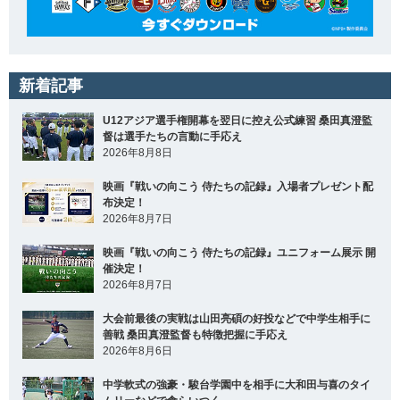
新着記事
U12アジア選手権開幕を翌日に控え公式練習 桑田真澄監
督は選手たちの言動に手応え
2026年8月8日
映画『戦いの向こう 侍たちの記録』入場者プレゼント配
布決定！
2026年8月7日
映画『戦いの向こう 侍たちの記録』ユニフォーム展示 開
催決定！
2026年8月7日
大会前最後の実戦は山田亮碩の好投などで中学生相手に
善戦 桑田真澄監督も特徴把握に手応え
2026年8月6日
中学軟式の強豪・駿台学園中を相手に大和田与喜のタイ