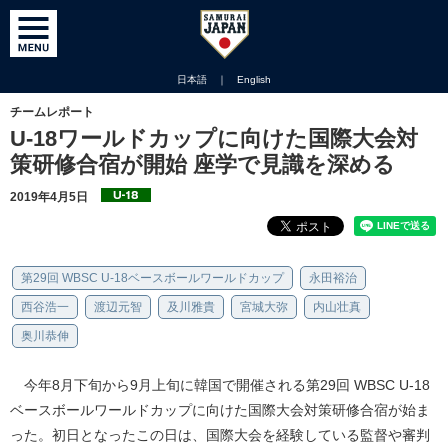
日本語
｜
English
チームレポート
U-18ワールドカップに向けた国際大会対
策研修合宿が開始 座学で見識を深める
2019年4月5日
第29回 WBSC U-18ベースボールワールドカップ
永田裕治
西谷浩一
渡辺元智
及川雅貴
宮城大弥
内山壮真
奥川恭伸
今年8月下旬から9月上旬に韓国で開催される第29回 WBSC U-18
ベースボールワールドカップに向けた国際大会対策研修合宿が始ま
った。初日となったこの日は、国際大会を経験している監督や審判