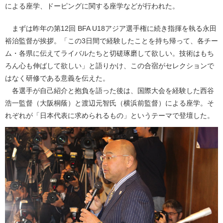
による座学、ドーピングに関する座学などが行われた。
まずは昨年の第12回 BFA U18アジア選手権に続き指揮を執る永田
裕治監督が挨拶。「この3日間で経験したことを持ち帰って、各チー
ム・各県に伝えてライバルたちと切磋琢磨して欲しい。技術はもち
ろん心も伸ばして欲しい」と語りかけ、この合宿がセレクションで
はなく研修である意義を伝えた。
各選手が自己紹介と抱負を語った後は、国際大会を経験した西谷
浩一監督（大阪桐蔭）と渡辺元智氏（横浜前監督）による座学。そ
れぞれが「日本代表に求められるもの」というテーマで登壇した。