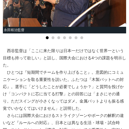
永田裕治監督
西谷監督は「ここに来た限りは日本一だけではなく世界一という
目標も持って欲しい」と話し、国際大会における4つの課題を明示し
た。
ひとつは『短期間でチームを作り上げること』。意図的にコミュ
ニケーションを取る重要性を説いた。ふたつは『木製バットへの対
応』。選手に「どうしたことが必要でしょうか？」と質問を投げか
け「コンパクトに芯に当てる打撃」との回答には「まさにその通
り。ただスイングが小さくなってはダメ。金属バットよりも振る感
覚でいかなくてはいけません」と説明した。
さらには国際大会におけるストライクゾーンやボークの解釈の違
いなど『ルールへの対応』、日本とは異なる生活・球場・試合時